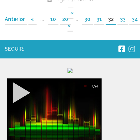
«
Anterior
«
...
10
20
...
30
31
32
33
34
»
SEGUIR: