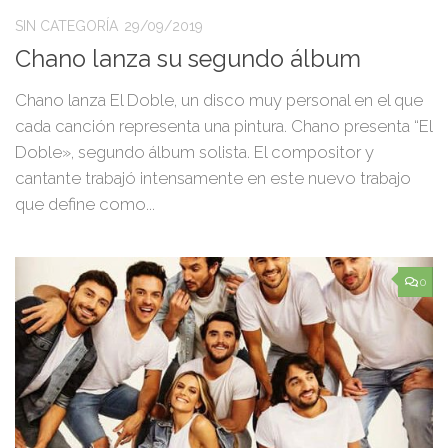
SIN CATEGORÍA
29/09/2019
Chano lanza su segundo álbum
Chano lanza El Doble, un disco muy personal en el que
cada canción representa una pintura. Chano presenta “El
Doble», segundo álbum solista. El compositor y
cantante trabajó intensamente en este nuevo trabajo
que define como...
0