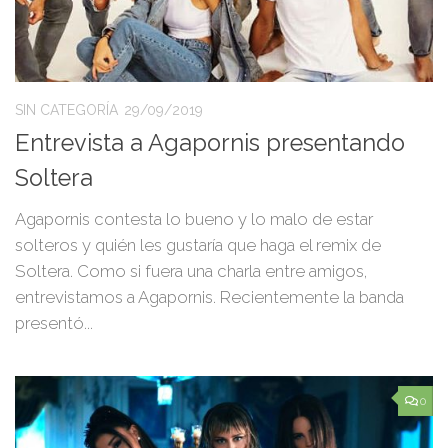
SIN CATEGORÍA
29/09/2019
Entrevista a Agapornis presentando
Soltera
Agapornis contesta lo bueno y lo malo de estar
solteros y quién les gustaría que haga el remix de
Soltera. Como si fuera una charla entre amigos,
entrevistamos a Agapornis. Recientemente la banda
presentó...
0