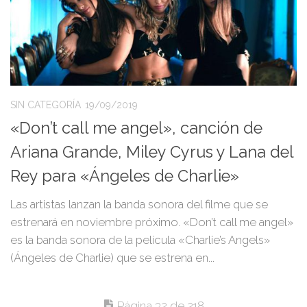
SIN CATEGORÍA
19/09/2019
«Don’t call me angel», canción de
Ariana Grande, Miley Cyrus y Lana del
Rey para «Ángeles de Charlie»
Las artistas lanzan la banda sonora del filme que se
estrenará en noviembre próximo. «Don’t call me angel»
es la banda sonora de la película «Charlie’s Angels»
(Ángeles de Charlie) que se estrena en...
Página 32 de 218