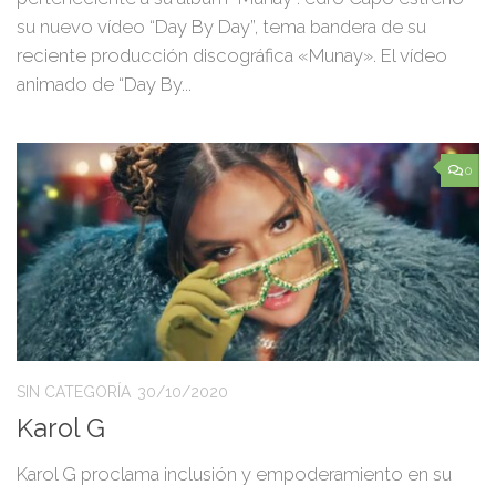
su nuevo vídeo “Day By Day”, tema bandera de su
reciente producción discográfica «Munay». El vídeo
animado de “Day By...
0
SIN CATEGORÍA
30/10/2020
Karol G
Karol G proclama inclusión y empoderamiento en su