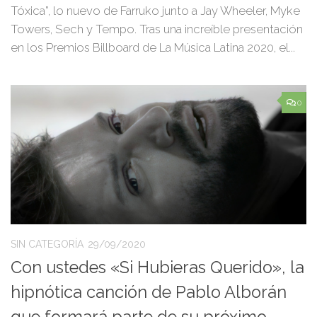
Tóxica”, lo nuevo de Farruko junto a Jay Wheeler, Myke
Towers, Sech y Tempo. Tras una increíble presentación
en los Premios Billboard de La Música Latina 2020, el...
0
SIN CATEGORÍA
29/09/2020
Con ustedes «Si Hubieras Querido», la
hipnótica canción de Pablo Alborán
que formará parte de su próximo