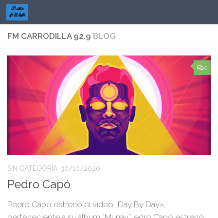
Saltar al contenido
FM CARRODILLA 92.9
BLOG
0
SIN CATEGORÍA
30/10/2020
Pedro Capó
Pedro Capó estrenó el vídeo “Day By Day»,
perteneciente a su álbum “Munay”. edro Capó estrenó