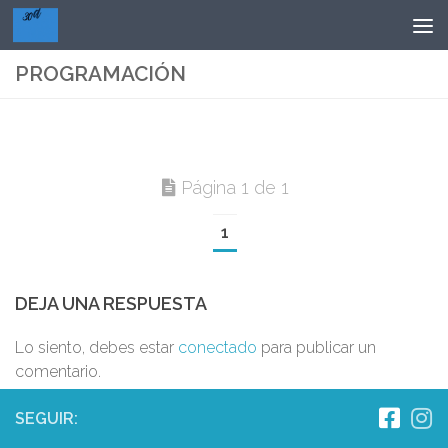
Saltar al contenido
PROGRAMACIÓN
Página 1 de 1
1
DEJA UNA RESPUESTA
Lo siento, debes estar
conectado
para publicar un
comentario.
SEGUIR: