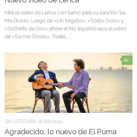
Nuevo video de Lérica
Mirá el vídeo de Lérica con Samo para su canción Se
Me Olvidó. Luego de «Un traguito», «Solito Solo» y
«Solterita de Oro», ahora el trío español saca el video
de «Se me Olvidó». Todas...
0
SIN CATEGORÍA
16/08/2019
Agradecido, lo nuevo de El Puma