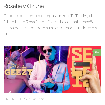
Rosalía y Ozuna
Choque de talento y energías en Yo x Ti, Tu x Mi, el
futuro hit de Rosalía con Ozuna. La cantante española
acaba de dar a conocer su nuevo tema titulado «Yo x
Ti,...
0
SIN CATEGORÍA
16/08/2019