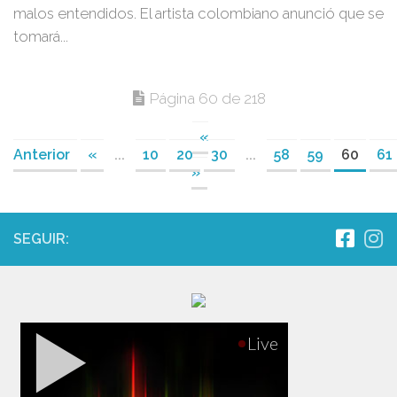
malos entendidos. El artista colombiano anunció que se
tomará...
Página 60 de 218
«
Anterior
«
...
10
20
30
...
58
59
60
61
»
SEGUIR: