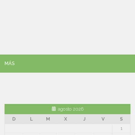
MÁS
agosto 2026
D
L
M
X
J
V
S
1