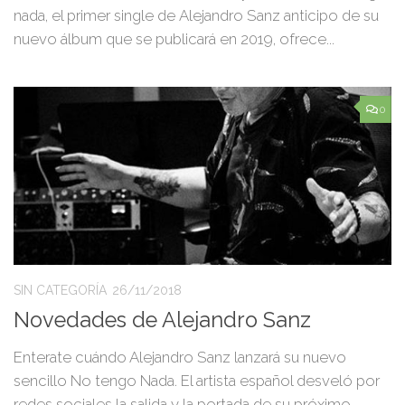
nada, el primer single de Alejandro Sanz anticipo de su
nuevo álbum que se publicará en 2019, ofrece...
0
SIN CATEGORÍA
26/11/2018
Novedades de Alejandro Sanz
Enterate cuándo Alejandro Sanz lanzará su nuevo
sencillo No tengo Nada. El artista español desveló por
redes sociales la salida y la portada de su próximo