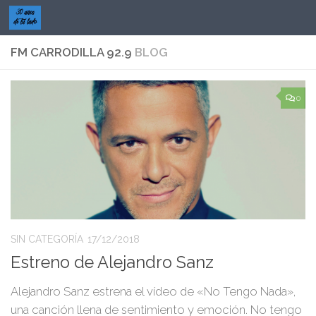
Saltar al contenido
FM CARRODILLA 92.9
BLOG
0
SIN CATEGORÍA
17/12/2018
Estreno de Alejandro Sanz
Alejandro Sanz estrena el vídeo de «No Tengo Nada»,
una canción llena de sentimiento y emoción. No tengo