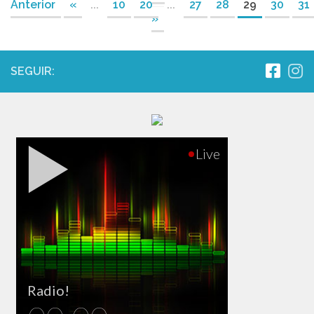
Anterior
«
...
10
20
...
27
28
29
30
31
»
SEGUIR: