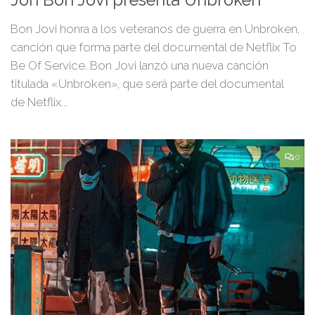
Jon Bon Jovi presenta Unbroken
Bon Jovi honra a los veteranos de guerra en Unbroken,
canción que forma parte del documental de Netflix To
Be Of Service. Bon Jovi lanzó una nueva canción
titulada «Unbroken», que será parte del documental
de Netflix...
0