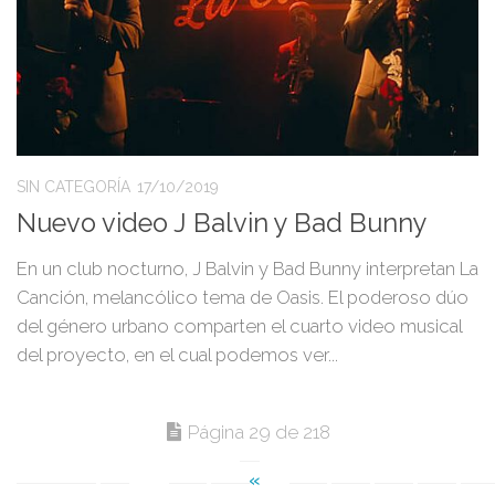
SIN CATEGORÍA
17/10/2019
Nuevo video J Balvin y Bad Bunny
En un club nocturno, J Balvin y Bad Bunny interpretan La
Canción, melancólico tema de Oasis. El poderoso dúo
del género urbano comparten el cuarto video musical
del proyecto, en el cual podemos ver...
Página 29 de 218
«