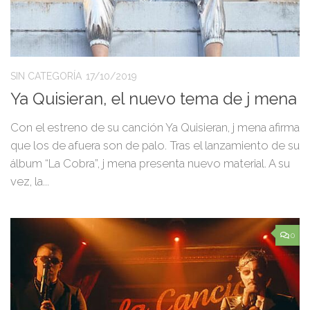
SIN CATEGORÍA
17/10/2019
Ya Quisieran, el nuevo tema de j mena
Con el estreno de su canción Ya Quisieran, j mena afirma
que los de afuera son de palo. Tras el lanzamiento de su
álbum “La Cobra”, j mena presenta nuevo material. A su
vez, la...
0