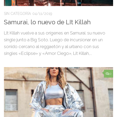
SIN CATEGORÍA
04/11/2019
Samurai, lo nuevo de LIt Killah
LIt Killah vuelve a sus orígenes en Samurai, su nuevo
single junto a Big Soto. Luego de incursionar en un
sonido cercano al reggaetón y al urbano con sus
singles «Eclipse» y «Amor Ciego», Lit Killah,...
0