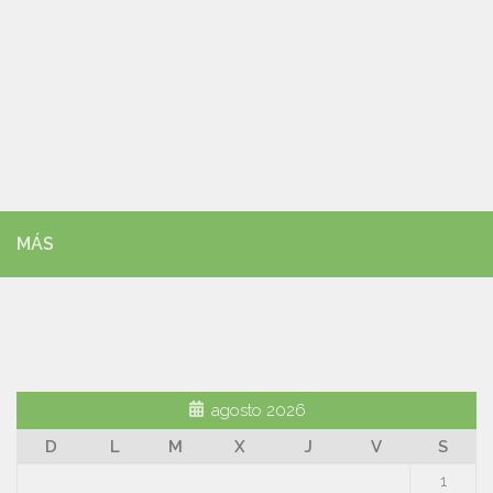
MÁS
agosto 2026
D
L
M
X
J
V
S
1