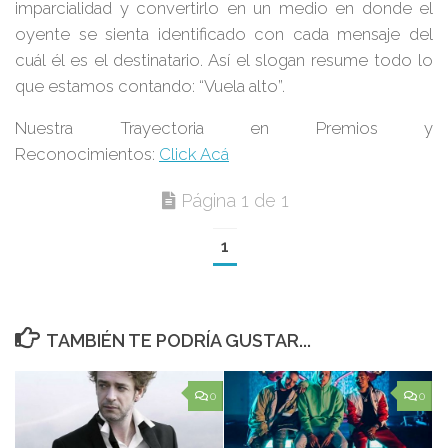
imparcialidad y convertirlo en un medio en donde el
oyente se sienta identificado con cada mensaje del
cuál él es el destinatario. Así el slogan resume todo lo
que estamos contando: “Vuela alto”.
Nuestra Trayectoria en Premios y
Reconocimientos:
Click Acá
Página 1 de 1
1
TAMBIÉN TE PODRÍA GUSTAR...
0
0