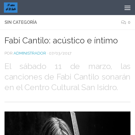
Saltar al contenido
SIN CATEGORÍA
0
Fabi Cantilo: acústico e íntimo
POR
ADMINISTRADOR
·
07/03/2017
El sábado 11 de marzo, las
canciones de Fabi Cantilo sonarán
en el Centro Cultural San Isidro.