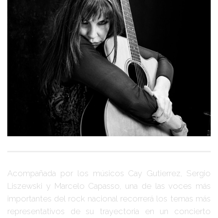
Acompañada por los músicos
Cay Gutierrez, Sergio
Liszewski y Marcelo Capasso
, una de las voces más
importantes del rock nacional recorrerá los temas más
representativos de su trayectoria en un concierto