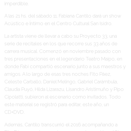
imperdible.
A las
21 hs. del sábado 11
,
Fabiana Cantilo
dará un show
Acústico e Íntimo
en el
Centro Cultural San Isidro
.
La artista viene de llevar a cabo su
Proyecto 33
, una
serie de recitales en los que recorre sus 33 años de
carrera musical. Comenzó en noviembre pasado con
tres presentaciones en el legendario
Teatro Maipo
, en
donde Fabi compartió escenario junto a sus maestros y
amigos. A lo largo de esas tres noches
Fito Páez,
Celeste Carballo, Daniel Melingo, Gabriel Carámbula,
Claudia Puyó, Hilda Lizarazu, Lisandro Aristimuño y Pipo
Cipolatti
, subieron al escenario como invitados. Todo
este material se registró para editar, este año, un
CD+DVD.
Además, Cantilo transcurrió el 2016 acompañando a