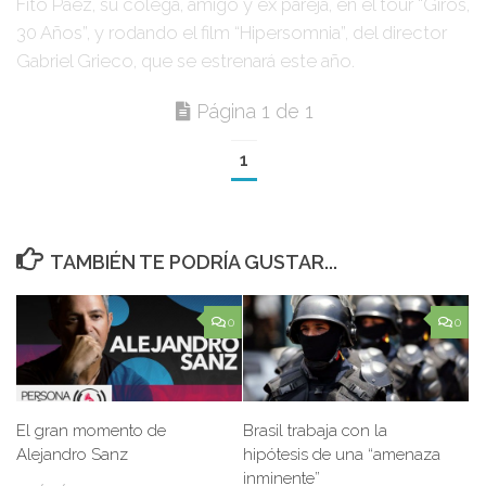
Fito Páez
, su colega, amigo y ex pareja, en el tour
“Giros,
30 Años”
, y rodando el film
“Hipersomnia”
, del director
Gabriel Grieco
, que se estrenará este año.
Página 1 de 1
1
TAMBIÉN TE PODRÍA GUSTAR...
0
0
El gran momento de
Brasil trabaja con la
Alejandro Sanz
hipótesis de una “amenaza
inminente”