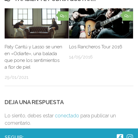
0
0
Paty Cantú y Lasso se unen
Los Rancheros Tour 2016
en «Odiarte», una balada
14/05/2016
que pone los sentimientos
a flor de piel
29/01/2021
DEJA UNA RESPUESTA
Lo siento, debes estar
conectado
para publicar un
comentario.
SEGUIR: