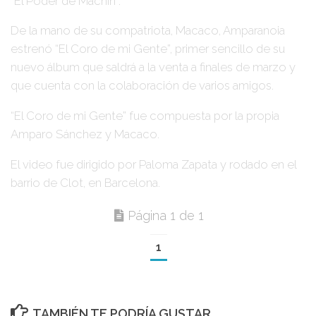
”El Poder de Machin”
.
De la mano de su compatriota,
Macaco
,
Amparanoia
estrenó
“El Coro de mi Gente”
, primer sencillo de su
nuevo álbum que saldrá a la venta a finales de marzo y
que cuenta con la colaboración de varios amigos.
“El Coro de mi Gente”
fue compuesta por la propia
Amparo Sánchez
y
Macaco
.
El video fue dirigido por Paloma Zapata y rodado en el
barrio de Clot, en Barcelona.
Página 1 de 1
1
TAMBIÉN TE PODRÍA GUSTAR...