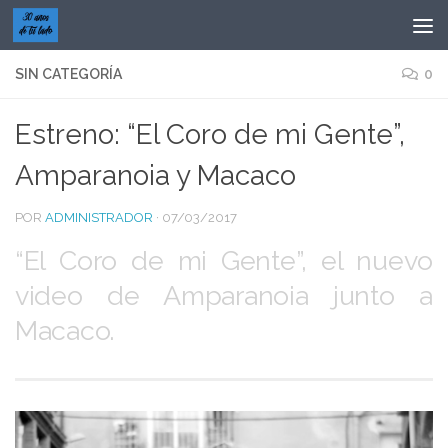
Saltar al contenido
SIN CATEGORÍA
0
Estreno: “El Coro de mi Gente”,
Amparanoia y Macaco
POR
ADMINISTRADOR
·
07/03/2017
“El Coro de mi Gente”, el nuevo
video de Amparanoia junto a
Macaco.