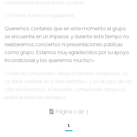
comunicado
en sus redes sociales:
«A todos nuestros seguidores:
Queremos contarles que en este momento el grupo
se encuentra en un impasse, y durante este tiempo no
realizaremos conciertos ni presentaciones públicas
como grupo. Estamos muy agradecidos por su apoyo
incondicional y los queremos mucho!»
Si bien el comunicado utiliza el término «impasse», no
se tiene certeza de si será definitivo, y en el caso de ser
sólo un descanso, el escueto comunicado tampoco
aclara la duración del lapso.
Página 1 de 1
1