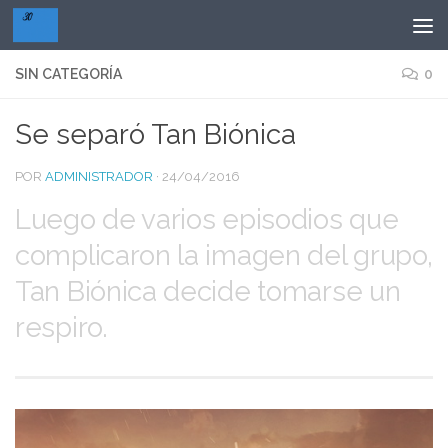
Saltar al contenido
SIN CATEGORÍA
0
Se separó Tan Biónica
POR
ADMINISTRADOR
·
24/04/2016
Luego de varios episodios que
complicaron la imagen del grupo,
Tan Biónica decide tomarse un
respiro.