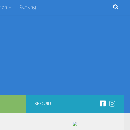
ión
Ranking
SEGUIR: