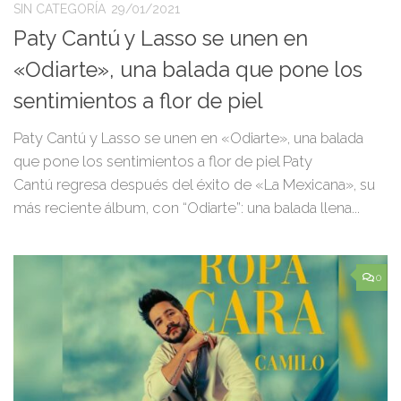
SIN CATEGORÍA
29/01/2021
Paty Cantú y Lasso se unen en
«Odiarte», una balada que pone los
sentimientos a flor de piel
Paty Cantú y Lasso se unen en «Odiarte», una balada
que pone los sentimientos a flor de piel Paty
Cantú regresa después del éxito de «La Mexicana», su
más reciente álbum, con “Odiarte”: una balada llena...
0