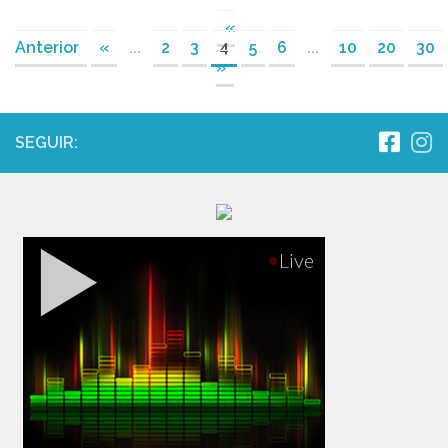
«
Anterior
«
...
2
3
4
5
6
...
10
20
30
»
SEGUIR: