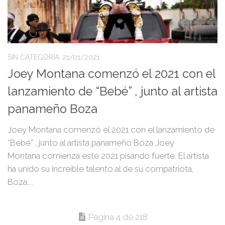
SIN CATEGORÍA
21/01/2021
Joey Montana comenzó el 2021 con el
lanzamiento de “Bebé” , junto al artista
panameño Boza
Joey Montana comenzó el 2021 con el lanzamiento de
“Bebé” , junto al artista panameño Boza Joey
Montana comienza este 2021 pisando fuerte. El artista
ha unido su increíble talento al de su compatriota,
Boza,...
Página 4 de 218