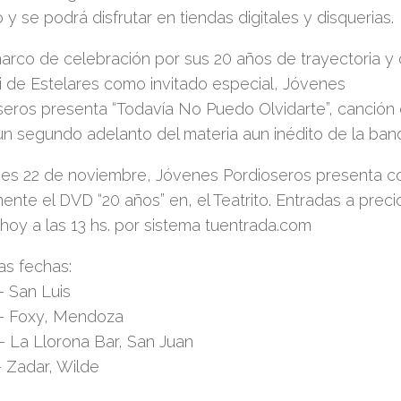
o
y se podrá disfrutar en tiendas digitales y disquerias.
marco de celebración por sus
20 años
de trayectoria y
i de Estelares
como invitado especial,
Jóvenes
seros
presenta
“Todavía No Puedo Olvidarte”
, canción
n segundo adelanto del materia aun inédito de la ban
rnes
22 de noviembre
,
Jóvenes Pordioseros
presenta c
lmente el DVD
“20 años”
en, el Teatrito. Entradas a prec
hoy a las 13 hs. por sistema tuentrada.com
as fechas:
– San Luis
– Foxy, Mendoza
– La Llorona Bar, San Juan
– Zadar, Wilde