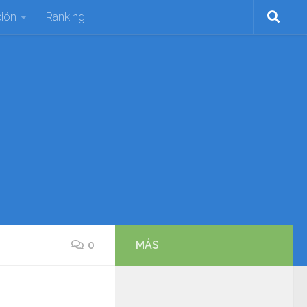
ión
Ranking
0
MÁS