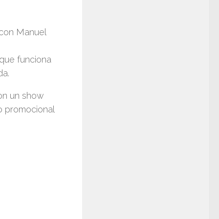
 con
Manuel
 que funciona
da.
on un show
io promocional