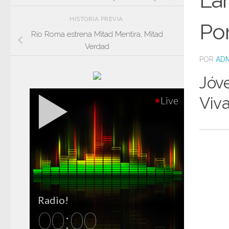
La
HISTORIA PREVIA
Po
Río Roma estrena Mitad Mentira, Mitad
Verdad
POR
ADM
Jóv
Viva