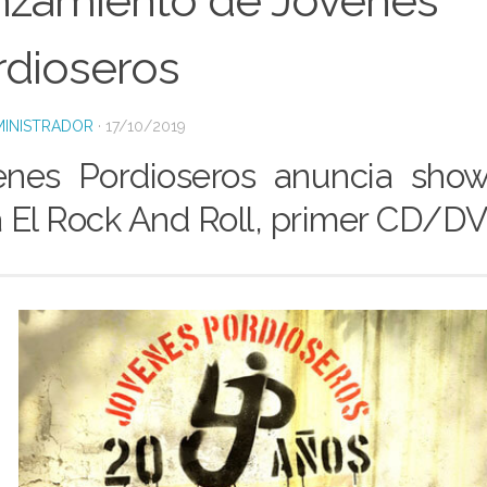
nzamiento de Jóvenes
rdioseros
INISTRADOR
·
17/10/2019
enes Pordioseros anuncia show
 El Rock And Roll, primer CD/DV