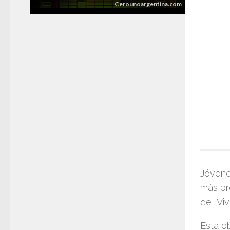
Jóvene
más pr
de
“Vi
Esta ob