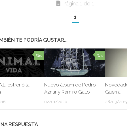
Página 1 de 1
1
MBIÉN TE PODRÍA GUSTAR...
0
0
A.L. estrenó la
Nuevo álbum de Pedro
Novedade
n
Aznar y Ramiro Gallo
Guerra
016
02/01/2020
28/03/201
UNA RESPUESTA