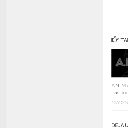
TA
A.N.I.M.
canció
22/07/2
DEJA 