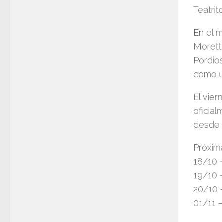
Teatrit
En el 
Morett
Pordio
como u
El vie
oficia
desde 
Próxim
18/10 
19/10 
20/10 
01/11 