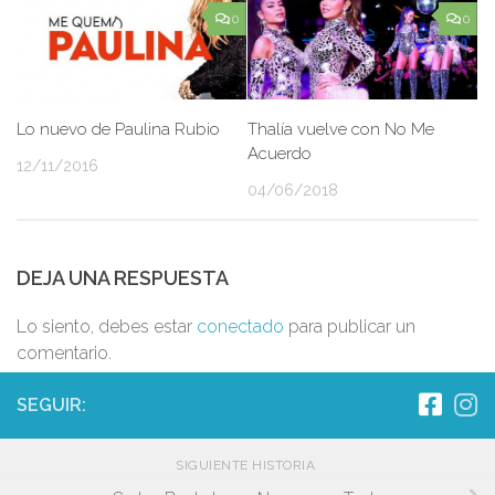
0
0
Lo nuevo de Paulina Rubio
Thalía vuelve con No Me
Acuerdo
12/11/2016
04/06/2018
DEJA UNA RESPUESTA
Lo siento, debes estar
conectado
para publicar un
comentario.
SEGUIR:
SIGUIENTE HISTORIA