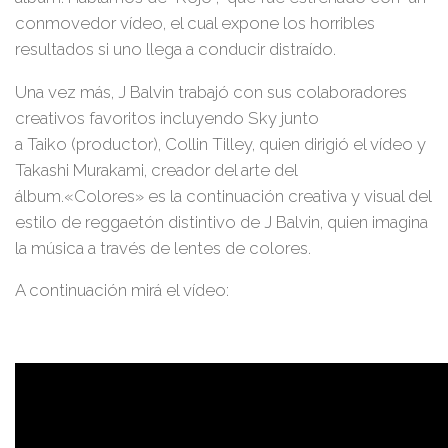
conmovedor vídeo, el cual expone los horribles
resultados si uno llega a conducir distraído.
Una vez más,
J Balvin
trabajó con sus colaboradores
creativos favoritos incluyendo
Sky
junto
a
Taiko
(productor),
Collin Tille
y, quien dirigió el vídeo y
Takashi Murakam
i, creador del arte del
álbum.
«Colores»
es la continuación creativa y visual del
estilo de reggaetón distintivo de J Balvin, quien imagina
la música a través de lentes de colores.
A continuación mirá el vídeo: