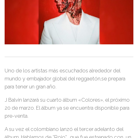
Uno de los artistas más escuchados alrededor del
mundo y embajador global del reggaetón,se prepara
para tener un gran año.
J Balvin l
anzará su cuarto álbum
«Colores»
, el próximo
20 de marzo. El álbum ya se encuentra disponible para
pre-venta.
A su vez el colombiano lanzó el tercer adelanto del
álbum. Hablamos de
“Rojo”
, que fue estrenado con un