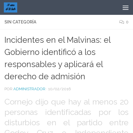
Saltar al contenido
SIN CATEGORÍA
0
Incidentes en el Malvinas: el
Gobierno identificó a los
responsables y aplicará el
derecho de admisión
POR
ADMINISTRADOR
·
10/02/2016
Cornejo dijo que hay al menos 20
personas identificadas por los
disturbios en el partido entre
Godoy Cruz e Independiente