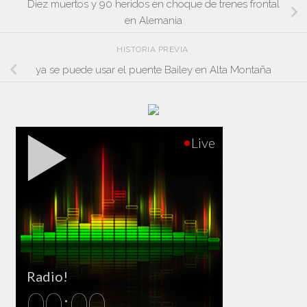
Diez muertos y 90 heridos en choque de trenes frontal
en Alemania
HISTORIA PREVIA
ya se puede usar el puente Bailey en Alta Montaña