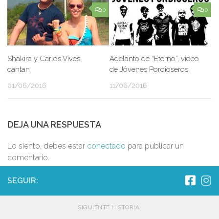
0
0
Shakira y Carlos Vives
Adelanto de “Eterno”, video
cantan
de Jóvenes Pordioseros
01/06/2016
11/06/2016
DEJA UNA RESPUESTA
Lo siento, debes estar
conectado
para publicar un
comentario.
SEGUIR:
SIGUIENTE HISTORIA