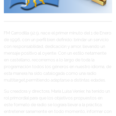
FM Carrodilla 92.9, nace el primer minuto del 1 de Enero
de 1996, con un perfil bien definido: brindar un servicio
con responsabilidad, dedicación y amor, llevando un
mensaje positivo al oyente. Con un estilo netamente
en castellano, recorremos a lo largo de toda la
programación todos los géneros en nuestro idioma, de
esta manera ha sido catalogada como una radio
multitarget,permitiendo adaptarse a distintas edades.
Su creadora y directora, María Luisa Venier, ha tenido un
rol primordial para que los objetivos propuestos en
este formato de radio se lograra llevar a la práctica:
entretener sanamente en todo momento, informar con