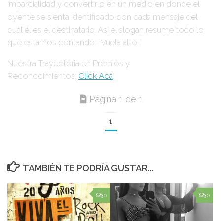
imparcialidad y convertirlo en un medio en donde el
oyente se sienta identificado con cada mensaje del
cuál él es el destinatario. Así el slogan resume todo lo
que estamos contando: “Vuela alto”.
Nuestra Trayectoria en Premios y
Reconocimientos:
Click Acá
Página 1 de 1
1
TAMBIÉN TE PODRÍA GUSTAR...
0
0