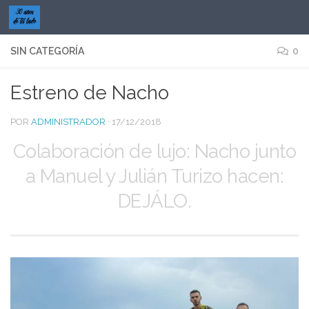
Saltar al contenido
SIN CATEGORÍA
0
Estreno de Nacho
POR
ADMINISTRADOR
·
17/12/2018
Colaboración de lujo: Nacho junto
a Manuel y Julián Turizo hacen:
DEJÁLO.