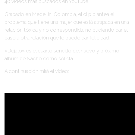
40 vídeos más buscados en YouTube.
Grabado en
Medellín, Colombia
, el clip plantea el
problema que tiene una mujer que está atrapada en una
relación tóxica y no correspondida, no pudiendo dar el
paso a otra relación que le puede dar felicidad.
«Déjalo»
es el cuarto sencillo del nuevo y próximo
álbum de
Nacho
como solista.
A continuación mirá el vídeo: