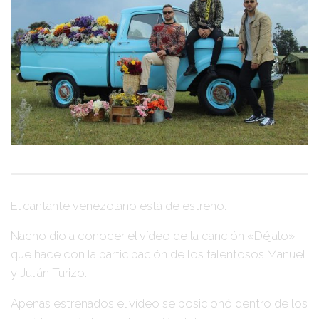
El cantante venezolano está de estreno.
Nacho
dio a conocer el vídeo de la canción
«Déjalo»
,
que hace con la participación de los talentosos
Manuel
y Julián Turizo
.
Apenas estrenados el vídeo se posicionó dentro de los