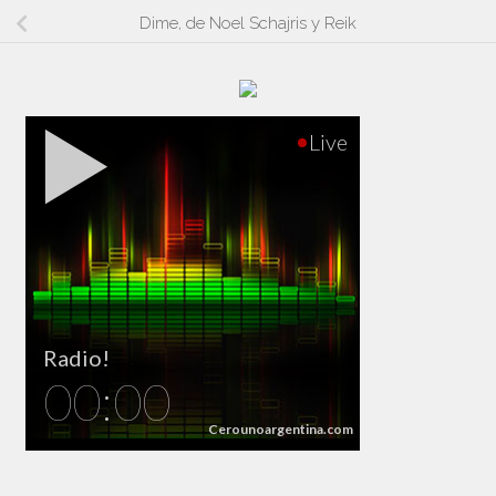
Dime, de Noel Schajris y Reik