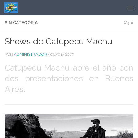
Saltar al contenido
SIN CATEGORÍA
0
Shows de Catupecu Machu
POR
ADMINISTRADOR
·
06/01/2017
Catupecu Machu abre el año con
dos presentaciones en Buenos
Aires.