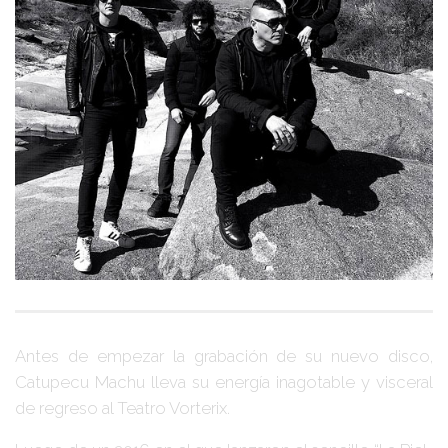
Antes de empezar la grabación de su nuevo disco,
Catupecu Machu
lleva su energía inagotable y visceral
de regreso al
Teatro Vorterix
.