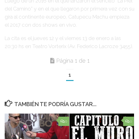
Luego de un 2016 en el que lanzaron el sencillo
“La Piel
del Camino”
y en el que llegaron por primera vez con su
gira al continente europeo,
Catupecu Machu
empieza
el 2017 con dos shows en vivo.
La cita es el
jueves 12
y el
viernes 13 de enero
a las
20:30 hs en Teatro Vorterix (Av. Federico Lacroze 3455).
Página 1 de 1
1
TAMBIÉN TE PODRÍA GUSTAR...
0
0