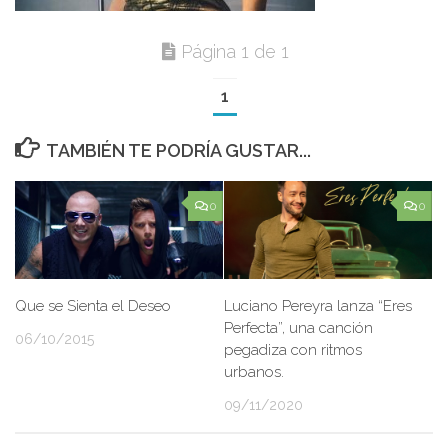
Página 1 de 1
1
TAMBIÉN TE PODRÍA GUSTAR...
0
0
Que se Sienta el Deseo
Luciano Pereyra lanza “Eres
Perfecta”, una canción
06/10/2015
pegadiza con ritmos
urbanos.
09/11/2020