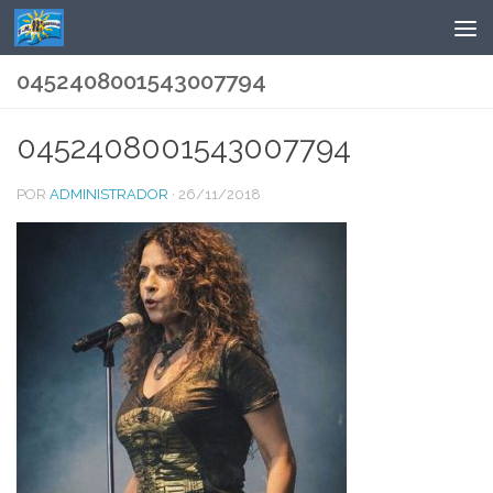
Saltar al contenido
0452408001543007794
0452408001543007794
POR
ADMINISTRADOR
·
26/11/2018