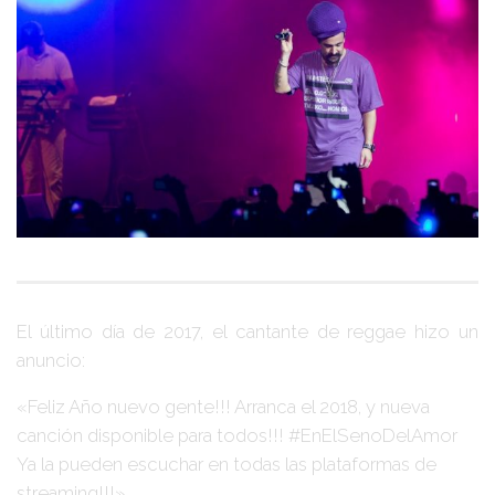
El último día de 2017, el cantante de reggae hizo un
anuncio:
«Feliz Año nuevo gente!!! Arranca el 2018, y nueva
canción disponible para todos!!! #EnElSenoDelAmor
Ya la pueden escuchar en todas las plataformas de
streaming!!!»