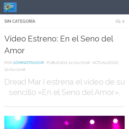
Saltar al contenido
SIN CATEGORÍA
0
Vídeo Estreno: En el Seno del
Amor
POR
ADMINISTRADOR
· PUBLICADA
12/01/2018
· ACTUALIZADO
12/01/2018
Dread Mar I estrena el vídeo de su
sencillo «En el Seno del Amor».