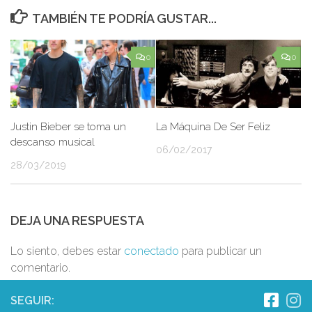
TAMBIÉN TE PODRÍA GUSTAR...
0
0
Justin Bieber se toma un
La Máquina De Ser Feliz
descanso musical
06/02/2017
28/03/2019
DEJA UNA RESPUESTA
Lo siento, debes estar
conectado
para publicar un
comentario.
SEGUIR: