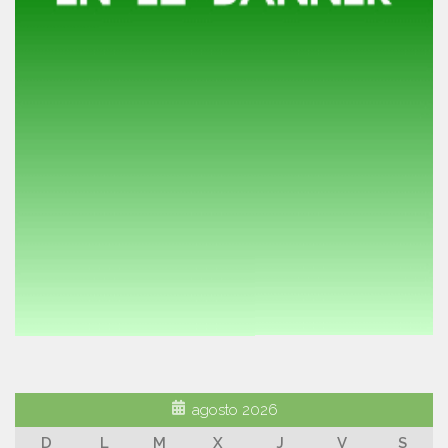
agosto 2026
D
L
M
X
J
V
S