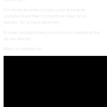
Por medio de redes sociales y por el canal de
youtube,
Dread Mar I
compartió el vídeo de su
sencillo
«En el Seno del Amor»
.
El vídeo, protagonizado por el músico, muestra el final
de una relación.
Míralo a continuación: