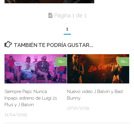
Página 1 de 1
1
TAMBIÉN TE PODRÍA GUSTAR...
0
0
Siempre Papi, Nunca
Nuevo video J Balvin y Bad
Inpapi, estreno de Luigi 21
Bunny
Plus y J Balvin
17/10/2019
11/04/2019