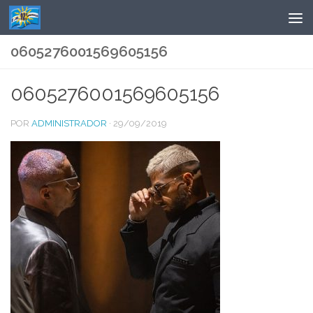
Saltar al contenido
0605276001569605156
0605276001569605156
POR
ADMINISTRADOR
·
29/09/2019