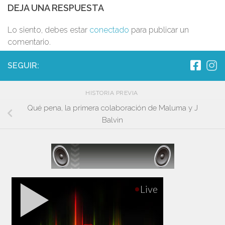
DEJA UNA RESPUESTA
Lo siento, debes estar
conectado
para publicar un
comentario.
SEGUIR:
HISTORIA PREVIA
Qué pena, la primera colaboración de Maluma y J
Balvin