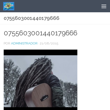
Saltar al contenido
0755603001440179666
0755603001440179666
POR
ADMINISTRADOR
·
21/08/2015