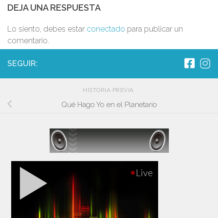
DEJA UNA RESPUESTA
Lo siento, debes estar
conectado
para publicar un
comentario.
SEGUIR:
HISTORIA PREVIA
Qué Hago Yo en el Planetario