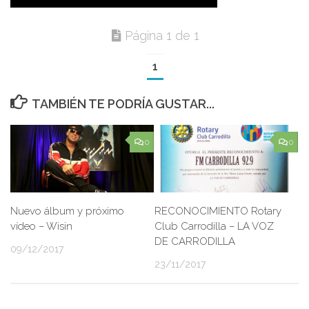
Página 1 de 1
1
TAMBIÉN TE PODRÍA GUSTAR...
0
0
Nuevo álbum y próximo
RECONOCIMIENTO Rotary
vídeo – Wisin
Club Carrodilla – LA VOZ
DE CARRODILLA
09/12/2017
23/11/2017