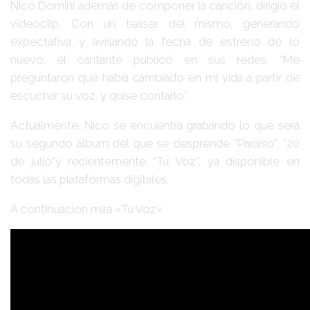
Nico Domini
además de componer la canción, dirigió el
videoclip. Con un teaser del mismo, generando
expectativa y avisando la fecha de estreno de lo
nuevo, el cantante publicó en sus redes:
“Me
preguntaron qué había cambiado en mi vida a partir de
escuchar su voz, y quise contarlo”.
Actualmente,
Nico
se encuentra grabando lo que será
su segundo álbum del que se desprende
“Paraíso”, “20
de julio”
y recientemente
“Tu Voz”
, ya disponible en
todas las plataformas digitales.
A continuación mirá
«Tu Voz»
: