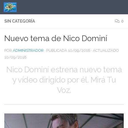
Saltar al contenido
SIN CATEGORÍA
0
Nuevo tema de Nico Dominí
POR
ADMINISTRADOR
· PUBLICADA
10/09/2018
· ACTUALIZADO
10/09/2018
Nico Dominí estrena nuevo tema
y vídeo dirigido por él. Mirá Tu
Voz.