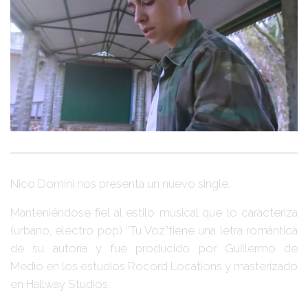
Nico Domini
nos presenta un nuevo single.
Manteniéndose fiel al estilo musical que lo caracteriza
(urbano, electro pop)
“Tu Voz”
tiene una letra romántica
de su autoría y fue producido por
Guillermo de
Medio
en los estudios Rocord Locations y masterizado
en Hallway Studios.