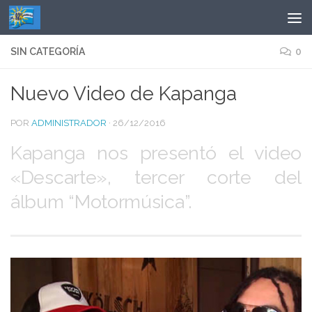
Saltar al contenido
SIN CATEGORÍA
0
Nuevo Video de Kapanga
POR
ADMINISTRADOR
·
26/12/2016
Kapanga nos presentó el video
«Descarte», tercer corte del
álbum “Motormúsica”.