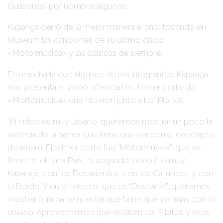
Guasones
, por nombrar algunos.
Kapanga
cerró de la mejor manera el año: tocando en
Museum las canciones de su último disco
«Motormúsica»
y las clásicas de siempre.
En una charla con algunos de los integrantes,
Kapanga
nos presenta el video
«Descarte»
, tercer corte de
«Mortomúsica» que hicieron junto a
Lo´ Pibitos
:
“El video es muy urbano, queríamos mostrar un poco la
esencia de la banda que tiene que ver con el concepto
de álbum. El primer corte fue “Motormúsica”, que se
filmó en el Luna Park, el segundo video fue muy
Kapanga, con los Decadentes, con los Catupecu y con
el Bordo. Y en el tercero, que es
“Descarte”
, queríamos
mostrar otra parte nuestra que tiene que ver más con lo
urbano. Aprovechamos que estaban Lo´ Pibitos y ellos