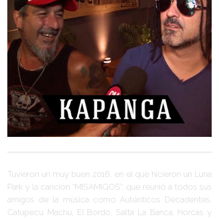
Tuvieron un muy buen 2016, en el que hicieron un
Luna
Park
y la canción
“MISAMIGOS”
, que reunió a todos sus
amigos de la música como
Auténticos Decadentes,
Catupecu Machu, El Bordo, Salta La Banca, Horcas y