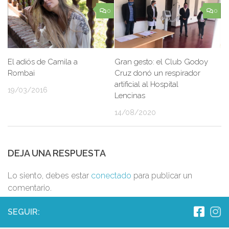
0
0
El adiós de Camila a
Gran gesto: el Club Godoy
Rombai
Cruz donó un respirador
artificial al Hospital
19/03/2016
Lencinas
14/08/2020
DEJA UNA RESPUESTA
Lo siento, debes estar
conectado
para publicar un
comentario.
SEGUIR: