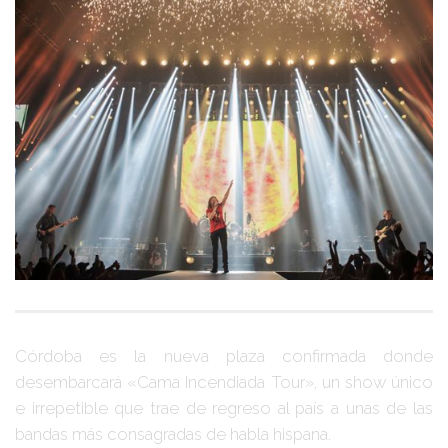
Córdoba
es la nueva plaza confirmada donde
desembarcará
«Cama Incendiada Tour»
, un show único
e irrepetible que trae de regreso al país a unas de las
bandas más consagradas de habla hispana.