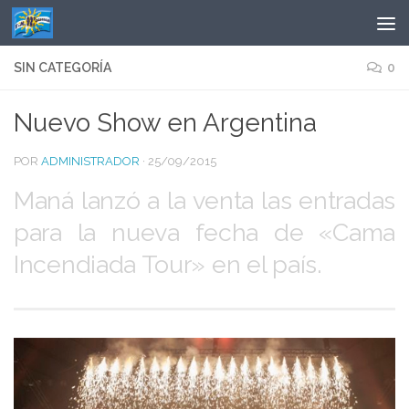
Saltar al contenido
SIN CATEGORÍA
0
Nuevo Show en Argentina
POR
ADMINISTRADOR
·
25/09/2015
Maná lanzó a la venta las entradas
para la nueva fecha de «Cama
Incendiada Tour» en el país.