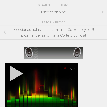
SIGUIENTE HISTORIA
Estreno en Vivo
HISTORIA PREVIA
Elecciones nulas en Tucumán: el Gobierno y el PJ
piden el per saltum a la Corte provincial