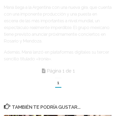
Maná
llega a la Argentina con una nueva gira, que cuenta
con una imponente producción y una puesta en
escena de las más importantes a nivel mundial, un
espectáculo realmente imperdible. El grupo mexicano
tiene previsto anunciar próximamente conciertos en
Rosario y Mendoza
.
Además, Maná lanzó en plataformas digitales su tercer
sencillo titulado «Ironía».
Página 1 de 1
1
TAMBIÉN TE PODRÍA GUSTAR...