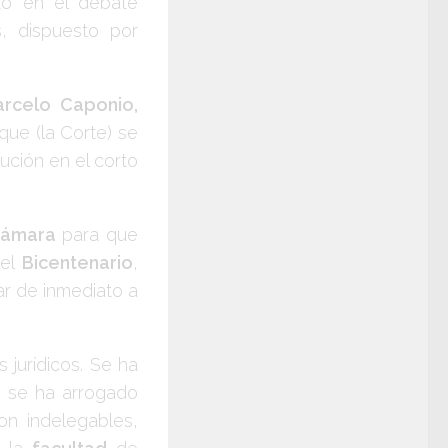
to en el debate
, dispuesto por
Marcelo Caponio,
que (la Corte) se
ución en el corto
ámara
para que
 el
Bicentenario
,
ar de inmediato a
jurídicos. Se ha
a se ha arrogado
on indelegables,