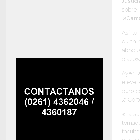
Justici
sobre 
la
Cáma
Así lo
quien 
aboque
plazo».
Ayer, 
eleve 
pero c
la Cort
«La se
tomado
facult