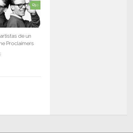
0
artistas de un
The Proclaimers
5