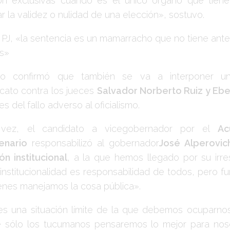
n exclusivas cuando es el único órgano que tien
r la validez o nulidad de una elección», sostuvo.
l PJ, «la sentencia es un mamarracho que no tiene an
os»
io confirmó que también se va a interponer u
icato contra los jueces
Salvador Norberto Ruiz y Ebe
es del fallo adverso al oficialismo.
vez, el candidato a vicegobernador por el
Ac
tenario
responsabilizó al gobernador
José Alperovic
ón institucional
, a la que hemos llegado por su irre
 institucionalidad es responsabilidad de todos, pero
enes manejamos la cosa pública».
es una situación límite de la que debemos ocuparno
 sólo los tucumanos pensaremos lo mejor para nos