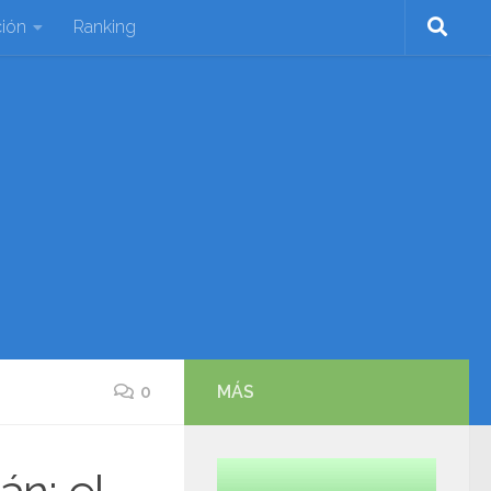
ión
Ranking
0
MÁS