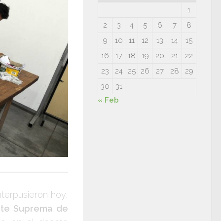
1
2
3
4
5
6
7
8
9
10
11
12
13
14
15
16
17
18
19
20
21
22
23
24
25
26
27
28
29
30
31
« Feb
nterpusieron hoy,
te Suprema de