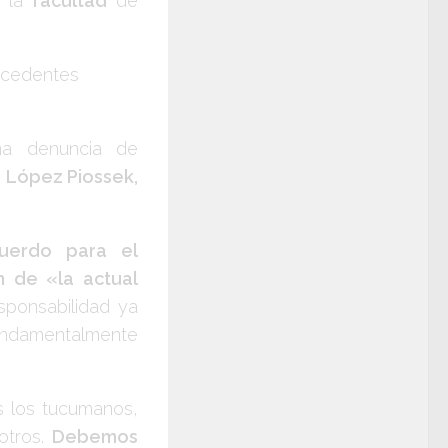
e la
facultad
de
tecedentes
na denuncia de
 López Piossek,
uerdo para el
h de «la actual
sponsabilidad ya
 fundamentalmente
s los tucumanos,
otros.
Debemos