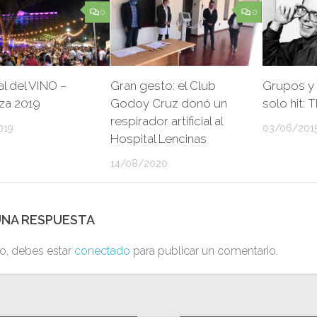
0
0
l del VINO –
Gran gesto: el Club
Grupos y 
a 2019
Godoy Cruz donó un
solo hit: 
respirador artificial al
019
03/06/201
Hospital Lencinas
14/08/2020
UNA RESPUESTA
to, debes estar
conectado
para publicar un comentario.