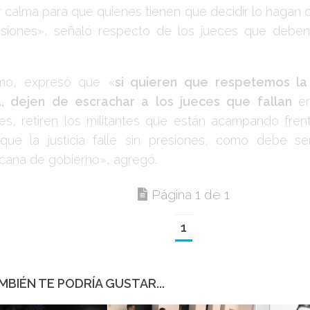
r calma para que quienes tienen que decidir lo hagan c
esiones», señaló respecto de los jueces que deben 
smo, expresó que «
si quieren que respetemos la
ia, dejen de escrachar a los jueces que fallan
e
ses, retiren los militantes que están acampando fren
que la justicia falle sin presiones, como debe s
icana de gobierno», agregó.
Página 1 de 1
1
MBIÉN TE PODRÍA GUSTAR...