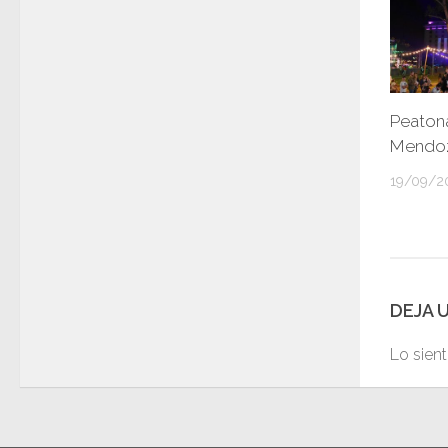
Peatona
Mendoz
19/09/2
DEJA 
Lo sien