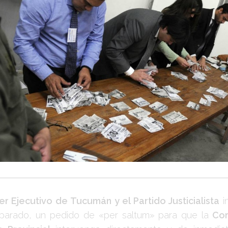
er Ejecutivo de Tucumán y el Partido Justicialista
i
parado, un pedido de «per saltum» para que la
Cor