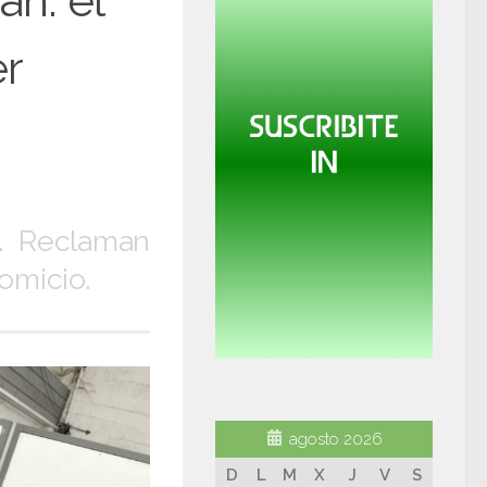
n: el
er
o. Reclaman
omicio.
agosto 2026
D
L
M
X
J
V
S