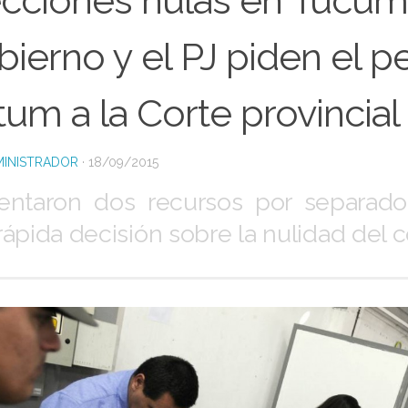
ecciones nulas en Tucumá
ierno y el PJ piden el p
tum a la Corte provincial
INISTRADOR
·
18/09/2015
entaron dos recursos por separad
rápida decisión sobre la nulidad del c