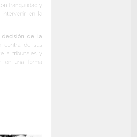
on tranquilidad y
intervenir en la
 decisión de la
n contra de sus
te a tribunales y
er en una forma