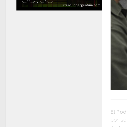
El Pod
por se