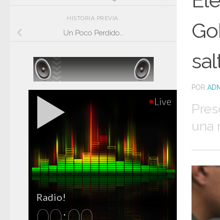
El
HISTORIA PREVIA
Gob
Un Poco Perdido…
sal
POR
ADM
Pres
una 