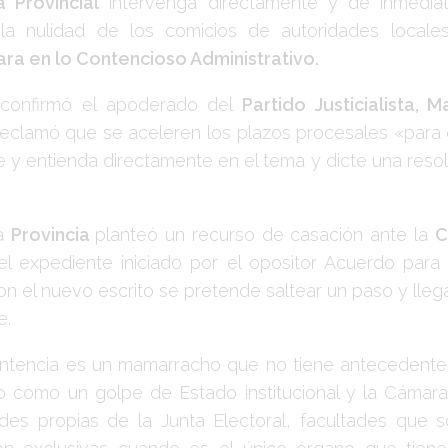
a Provincial
intervenga directamente y de inmedia
la nulidad de los comicios de autoridades locales
ra en lo Contencioso Administrativo.
 confirmó el apoderado del
Partido Justicialista, 
reclamó que se aceleren los plazos procesales «para 
 y entienda directamente en el tema y dicte una resol
la
Provincia
planteó un recurso de casación ante la
C
el expediente iniciado por el opositor Acuerdo para
on el nuevo escrito se pretende saltear un paso y lleg
e.
ntencia es un mamarracho que no tiene antecedentes 
 como un golpe de Estado institucional y la Cámar
ades propias de la Junta Electoral, facultades que s