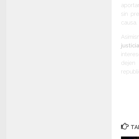
aporta
sin pr
causa.
Asimi
justic
intere
dejen 
republ
TA