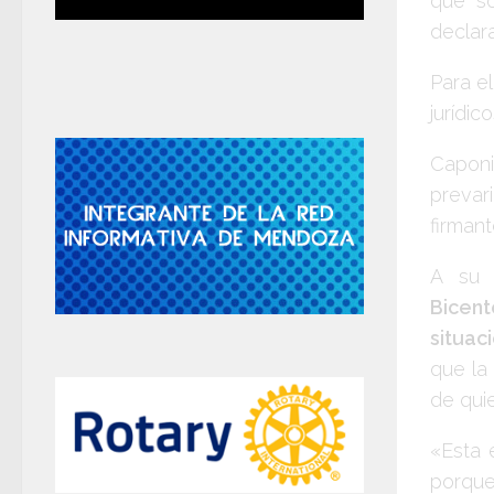
que so
declara
Para e
jurídic
Capon
prevar
firmant
A su 
Bicen
situaci
que la
de qui
«Esta 
porque