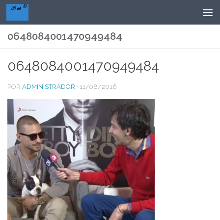
Saltar al contenido
0648084001470949484
0648084001470949484
POR
ADMINISTRADOR
·
11/08/2016