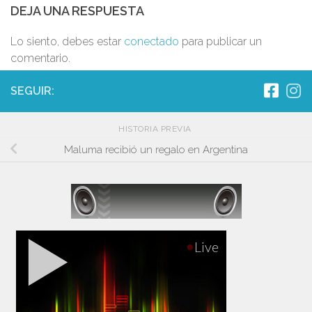
DEJA UNA RESPUESTA
Lo siento, debes estar
conectado
para publicar un
comentario.
SEGUIR:
HISTORIA PREVIA
Maluma recibió un regalo en Argentina