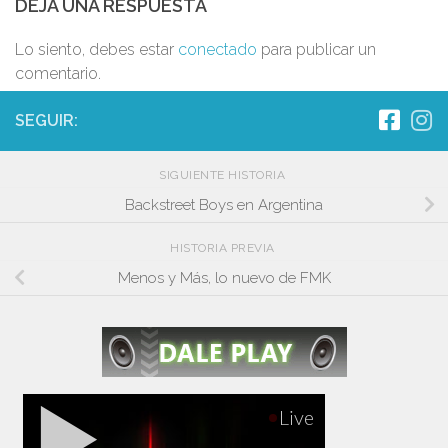
DEJA UNA RESPUESTA
Lo siento, debes estar
conectado
para publicar un
comentario.
SEGUIR:
SIGUIENTE HISTORIA
Backstreet Boys en Argentina
HISTORIA PREVIA
Menos y Más, lo nuevo de FMK