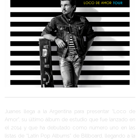
Juanes
llega a la Argentina para presentar
“Loco de
Amor”
, su último álbum de estudio que fue lanzado en
el 2014 y que ha debutado como número uno en las
listas de “Latin Pop Albums” de Billboard, llegando a la