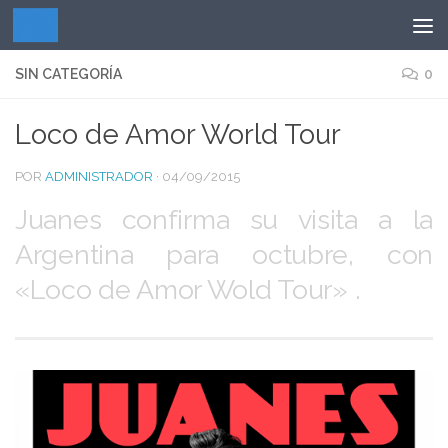
Saltar al contenido
SIN CATEGORÍA
0
Loco de Amor World Tour
POR
ADMINISTRADOR
·
04/09/2015
Juanes confirma su visita a la
Argentina para octubre, con
«Loco de Amor Wold Tour» .