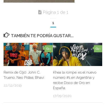
Página 1 de 1
1
TAMBIÉN TE PODRÍA GUSTAR...
0
0
Remix de C90: John C,
Khea la rompe: es el nuevo
Trueno, Neo Pistea, Bhavi
número #1 en Argentina y
recibe Disco de Oro en
22/12/2019
España.
17/09/2020