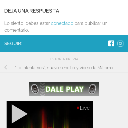
DEJA UNA RESPUESTA
Lo siento, debes estar
conectado
para publicar un
comentario.
SEGUIR:
HISTORIA PREVIA
“Lo Intentamos”, nuevo sencillo y video de Márama