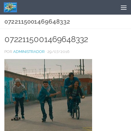
Saltar al contenido
0722115001469648332
0722115001469648332
POR
ADMINISTRADOR
·
29/07/2016