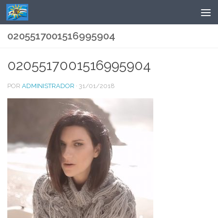
Saltar al contenido
0205517001516995904
0205517001516995904
POR
ADMINISTRADOR
·
31/01/2018