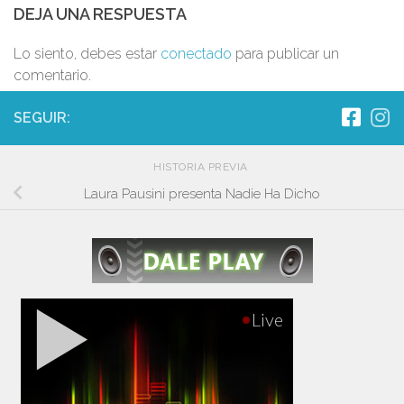
DEJA UNA RESPUESTA
Lo siento, debes estar
conectado
para publicar un
comentario.
SEGUIR:
HISTORIA PREVIA
Laura Pausini presenta Nadie Ha Dicho