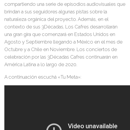
compartiendo una serie de episodios audiovisuales que
brindan a sus seguidores algunas pistas sobre la
naturaleza orgánica del proyecto. Además, en el
contexto de sus 3Décadas,
Los Cafres
desarrollarán
una gran gira que comenzará en Estados Unidos en
Agosto y Septiembre llegando a México en el mes de
Octubre y a Chile en Noviembre. Los conciertos de
celebración por las 3Décadas Cafres continuarán en
América Latina a lo largo de 2020.
A continuación escuchá
«Tu Meta»
: