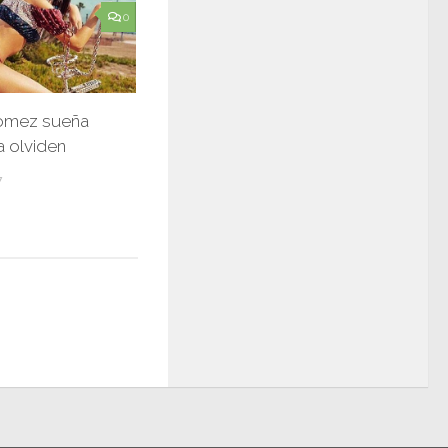
0
omez sueña
a olviden
7