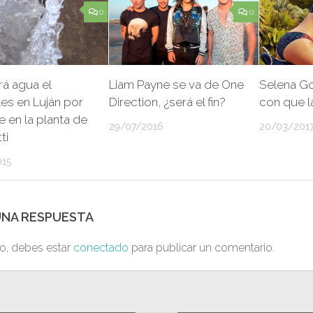
0
0
á agua el
Liam Payne se va de One
Selena G
es en Luján por
Direction, ¿será el fin?
con que l
e en la planta de
29/07/2016
20/03/201
ti
015
UNA RESPUESTA
to, debes estar
conectado
para publicar un comentario.