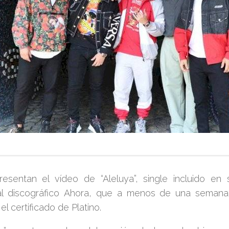
esentan el vídeo de
“Aleluya”
, single incluido en
al discográfico
Ahora
, que a menos de una semana
 el certificado de Platino.