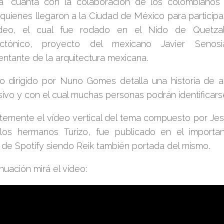
a”
cuanta con la colaboración de los colombiano
 quienes llegaron a la Ciudad de México para participa
deo, el cual fue rodado en el Nido de Quetzalc
tectónico, proyecto del mexicano Javier Senosi
entante de la arquitectura mexicana.
eo dirigido por
Nuno Gomes
detalla una historia de 
sivo y con el cual muchas personas podrán identificars
temente el vídeo vertical del tema compuesto por
Jes
los hermanos
Turizo
, fue publicado en el importan
de Spotify siendo Reik también portada del mismo.
nuación mirá el vídeo: