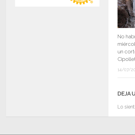
No habr
miércol
un cort
Cipollet
14/07/2
DEJA 
Lo sien