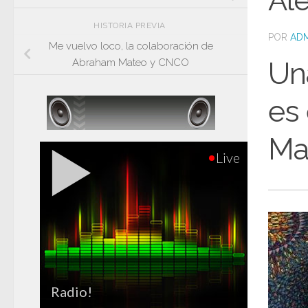
Ale
HISTORIA PREVIA
POR
ADM
Me vuelvo loco, la colaboración de
Abraham Mateo y CNCO
Una
es 
Man