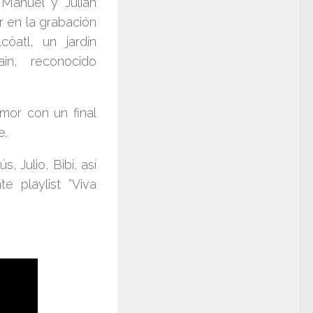
s
Manuel y Julián
r en la grabación
óatl, un jardín
ain, reconocido
amor con un final
e.
ús, Julio, Bibi,
así
te playlist
“Viva