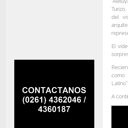
“Aleluy
Turizo
,
del ví
arqui
repres
El víd
sorpre
Recien
como 
Latino”
A conti