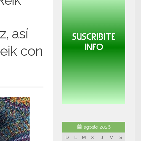
Reik
z, así
Reik con
agosto 2026
D
L
M
X
J
V
S