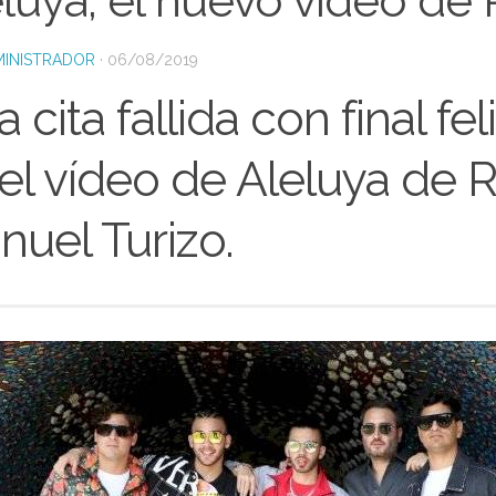
luya, el nuevo video de 
INISTRADOR
·
06/08/2019
 cita fallida con final feli
el vídeo de Aleluya de 
uel Turizo.