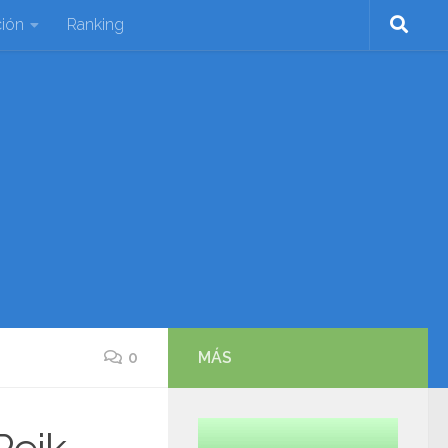
ión
Ranking
0
MÁS