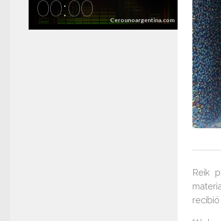
Reik
pr
materi
recibió