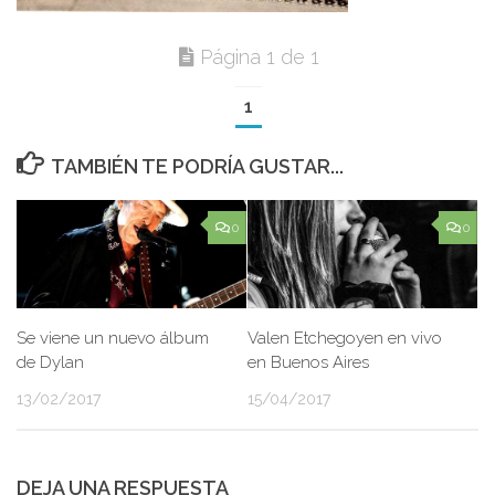
Página 1 de 1
1
TAMBIÉN TE PODRÍA GUSTAR...
0
0
Se viene un nuevo álbum
Valen Etchegoyen en vivo
de Dylan
en Buenos Aires
13/02/2017
15/04/2017
DEJA UNA RESPUESTA