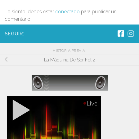
Lo siento, debes estar
conectado
para publicar un
comentario.
SEGUIR:
HISTORIA PREVIA
La Máquina De Ser Feliz