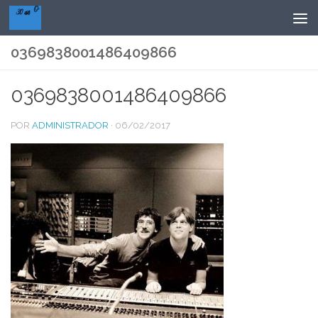
Saltar al contenido
0369838001486409866
0369838001486409866
POR
ADMINISTRADOR
·
06/02/2017