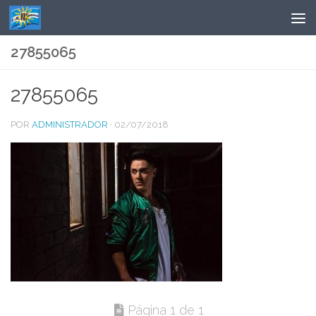
Saltar al contenido
27855065
27855065
POR
ADMINISTRADOR
·
02/07/2018
Página 1 de 1