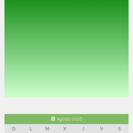
agosto 2026
D
L
M
X
J
V
S