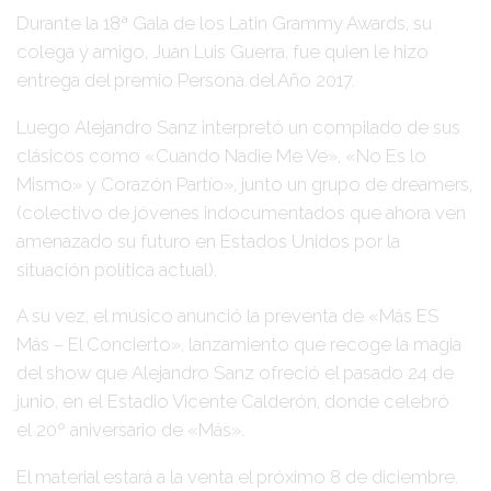
Durante la
18ª Gala de los Latin Grammy Awards
, su
colega y amigo,
Juan Luis Guerra
, fue quien le hizo
entrega del premio
Persona del Año 2017
.
Luego
Alejandro Sanz
interpretó un compilado de sus
clásicos como
«Cuando Nadie Me Ve», «No Es lo
Mismo» y Corazón Partío»
, junto un grupo de dreamers,
(colectivo de jóvenes indocumentados que ahora ven
amenazado su futuro en Estados Unidos por la
situación política actual).
A su vez, el músico anunció la preventa de
«Más ES
Más – El Concierto»
, lanzamiento que recoge la magia
del show que
Alejandro Sanz
ofreció el pasado
24 de
junio
, en el
Estadio Vicente Calderón
, donde celebró
el
20º aniversario de «Más»
.
El material estará a la venta el próximo
8 de diciembre
.