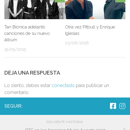
Tan Biónica adelantó
Otra vez Pitbull y Enrique
canciones de su nuevo
Iglesias
álbum
03/06/2016
15/05/2015
DEJA UNA RESPUESTA
Lo siento, debes estar
conectado
para publicar un
comentario.
SEGUIR:
SIGUIENTE HISTORIA