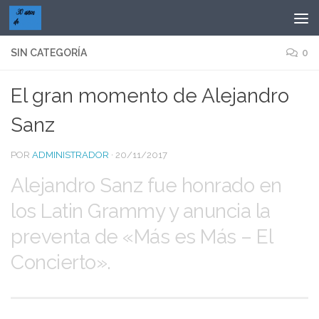
Saltar al contenido
SIN CATEGORÍA
0
El gran momento de Alejandro
Sanz
POR
ADMINISTRADOR
·
20/11/2017
Alejandro Sanz fue honrado en
los Latin Grammy y anuncia la
preventa de «Más es Más – El
Concierto».