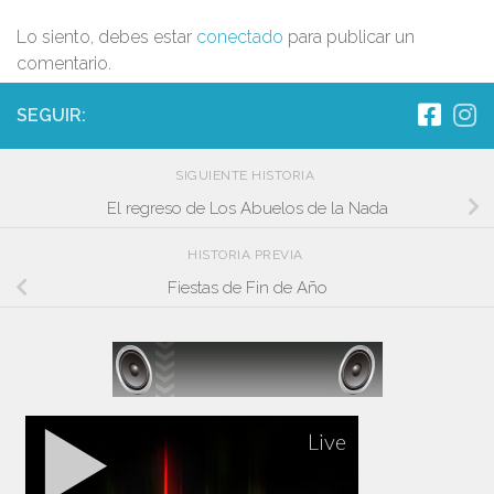
Lo siento, debes estar
conectado
para publicar un
comentario.
SEGUIR:
SIGUIENTE HISTORIA
El regreso de Los Abuelos de la Nada
HISTORIA PREVIA
Fiestas de Fin de Año