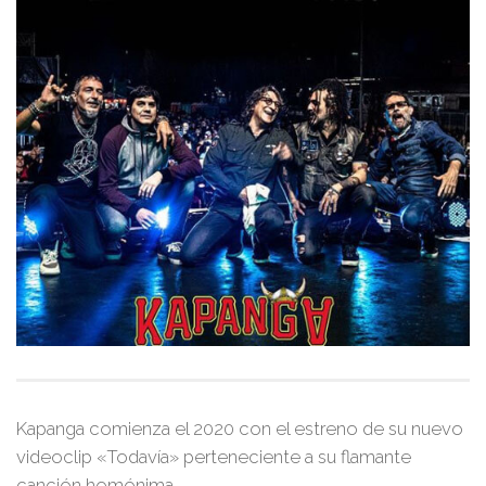
Kapanga
comienza el 2020 con el estreno de su nuevo
videoclip
«Todavía»
perteneciente a su flamante
canción homónima.