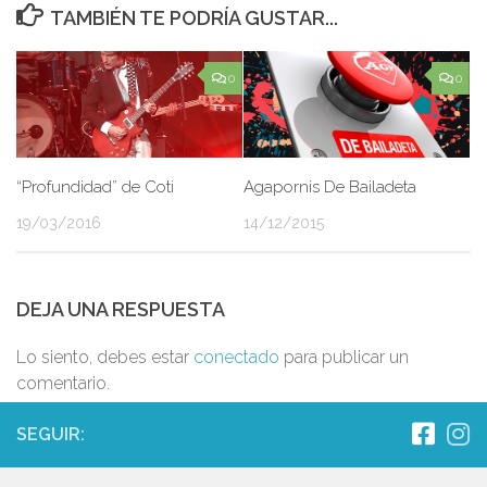
TAMBIÉN TE PODRÍA GUSTAR...
0
0
“Profundidad” de Coti
Agapornis De Bailadeta
19/03/2016
14/12/2015
DEJA UNA RESPUESTA
Lo siento, debes estar
conectado
para publicar un
comentario.
SEGUIR: