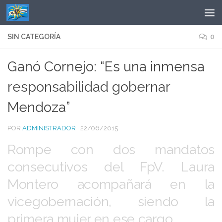
Saltar al contenido
SIN CATEGORÍA
0
Ganó Cornejo: “Es una inmensa
responsabilidad gobernar
Mendoza”
POR
ADMINISTRADOR
·
22/06/2015
Rompe con dos mandatos
consecutivos del FpV. Laura
Montero acompañará en la
vicegobernación, siendo la
primera mujer en ese cargo.