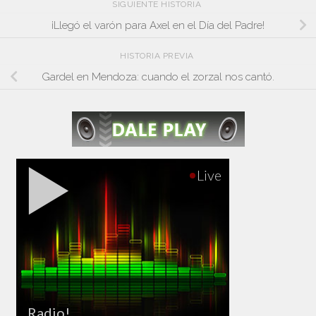
SIGUIENTE HISTORIA
¡Llegó el varón para Axel en el Día del Padre!
HISTORIA PREVIA
Gardel en Mendoza: cuando el zorzal nos cantó.