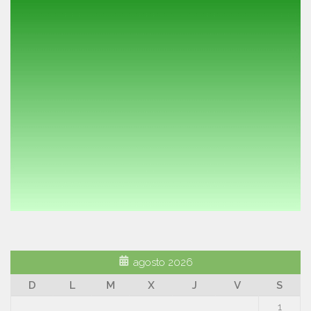
agosto 2026
D
L
M
X
J
V
S
1