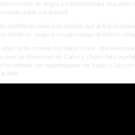
perfecto canto de alegría y esperanza para un pueblo q
uscando la paz y la libertad.
te sentimiento nació esta canción que al final ha acab
op moderno, alegre y con pinceladas de techno, urbana
l video se ha contado con Pablo Croce, otro venezola
uy bien las intenciones de Carlos y Chyno. Para la pro
e ha contado con la participación de Rayito y Tainy le
 al RMX.