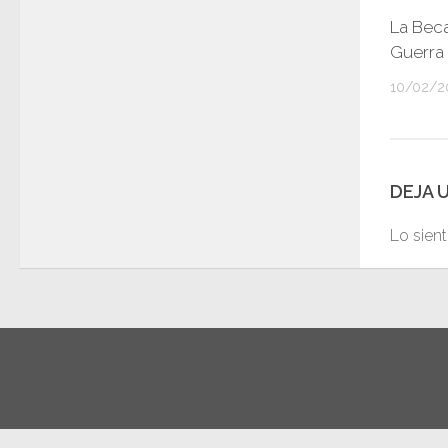
La Beca
Guerra
10/02/2
DEJA 
Lo sien