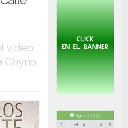
Calle
el video
 a Chyno
agosto 2026
D
L
M
X
J
V
S