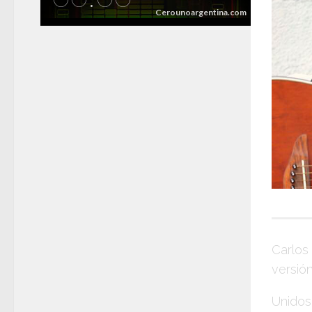
Carlos
versió
Unidos