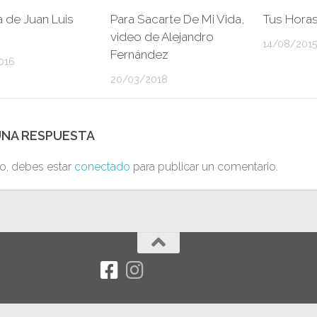
 de Juan Luis
Para Sacarte De Mi Vida,
Tus Hora
video de Alejandro
14/08/2015
Fernández
016
20/03/2018
UNA RESPUESTA
to, debes estar
conectado
para publicar un comentario.