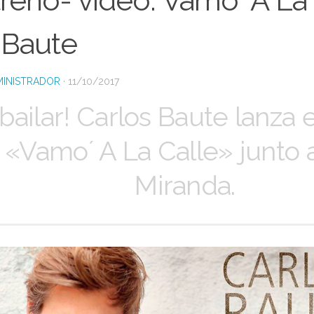
reno- video: Vamo´ A La 
 Baute
INISTRADOR
·
11/10/2017
bailar! Carlos Baute lanza 
 «Vamo´ A La Calle» junto
Miranda.