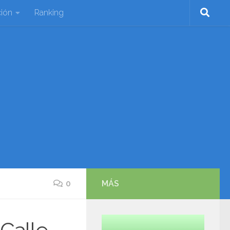
ión
Ranking
0
MÁS