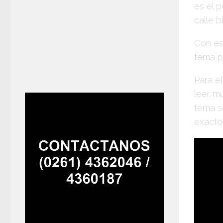
es el 
calle b
Con es
tema p
Para e
leer m
tema s
exacto