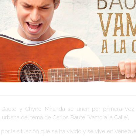
 Baute y Chyno Miranda se unen por primera vez 
n urbana del tema de Carlos Baute “Vamo´a la Calle”,
 por la situación que se ha vivido y se vive en Venezu