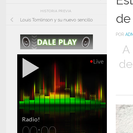
Est
HISTORIA PREVIA
de
Louis Tomlinson y su nuevo sencillo
POR
ADM
A 
de