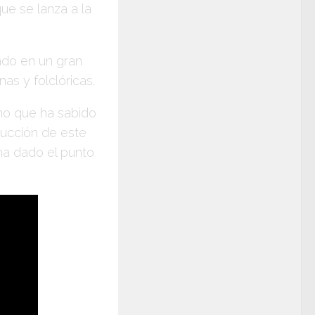
ue se lanza a la
ado en un gran
s y folclóricas.
no que ha sabido
ducción de este
 ha dado el punto