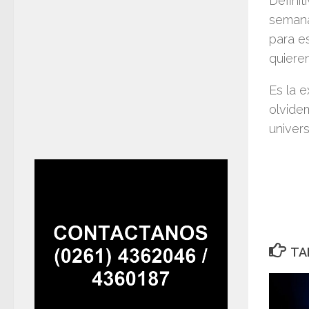
Definit
semana
para e
quieren
Es la 
olvidem
universi
TA