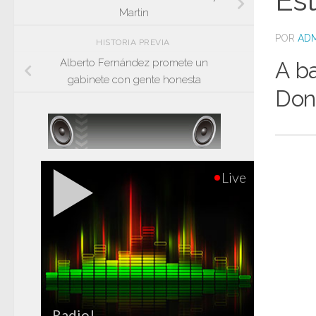
Es
Martin
POR
ADM
HISTORIA PREVIA
Alberto Fernández promete un
A ba
gabinete con gente honesta
Don