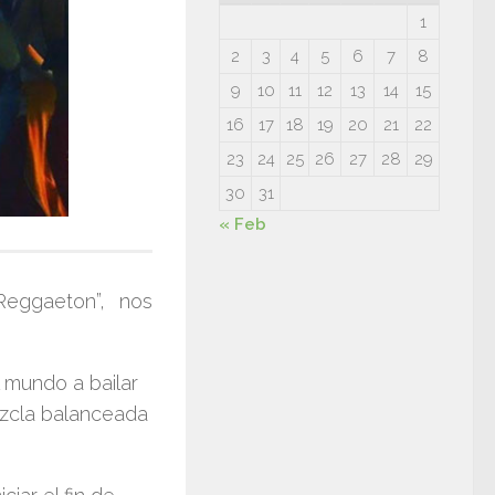
1
2
3
4
5
6
7
8
9
10
11
12
13
14
15
16
17
18
19
20
21
22
23
24
25
26
27
28
29
30
31
« Feb
Reggaeton”
, nos
 mundo a bailar
ezcla balanceada