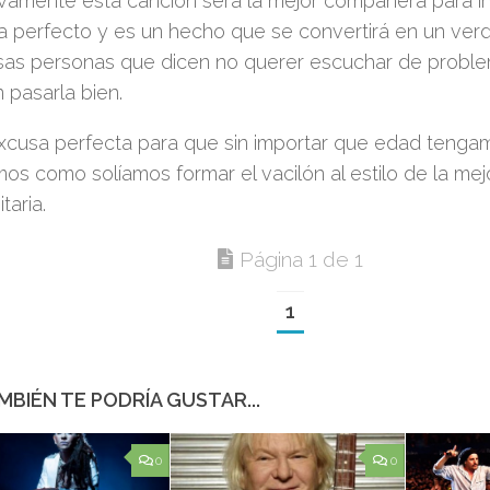
ivamente esta canción será la mejor compañera para inic
 perfecto y es un hecho que se convertirá en un ver
sas personas que dicen no querer escuchar de proble
 pasarla bien.
excusa perfecta para que sin importar que edad tenga
os como solíamos formar el vacilón al estilo de la mejo
taria.
Página 1 de 1
1
MBIÉN TE PODRÍA GUSTAR...
0
0