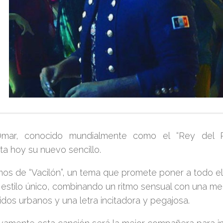
mar
, conocido mundialmente como el
“Rey del 
ta hoy su nuevo sencillo.
mos de
“Vacilón”
, un tema que promete poner a todo el
 estilo único, combinando un ritmo sensual con una m
dos urbanos y una letra incitadora y pegajosa.