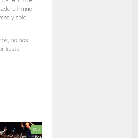
iar el fin de
dadero himno
mas y solo
mos, no nos
r fiesta
0