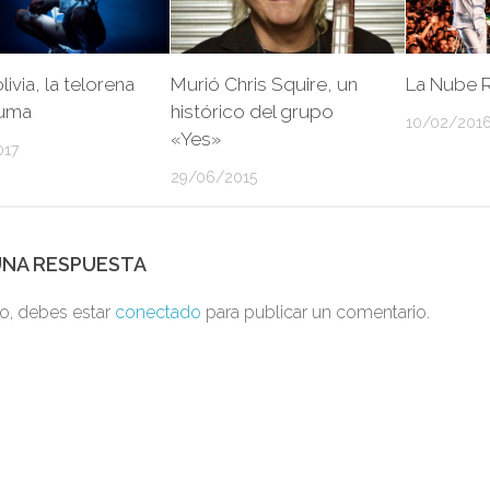
ivia, la telorena
Murió Chris Squire, un
La Nube 
uma
histórico del grupo
10/02/201
«Yes»
017
29/06/2015
UNA RESPUESTA
to, debes estar
conectado
para publicar un comentario.