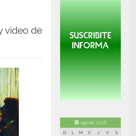
y video de
agosto 2026
D
L
M
X
J
V
S