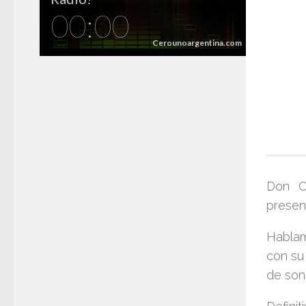
Don O
presen
Habla
con su
de soni