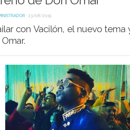
treno de Don Omar
INISTRADOR
·
23/08/2019
ilar con Vacilón, el nuevo tema 
 Omar.