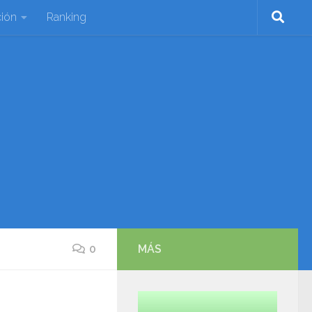
ión
Ranking
0
MÁS