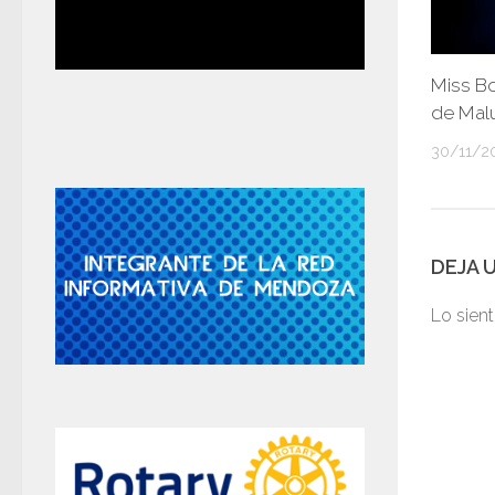
Miss Bol
de Mal
30/11/2
DEJA 
Lo sien