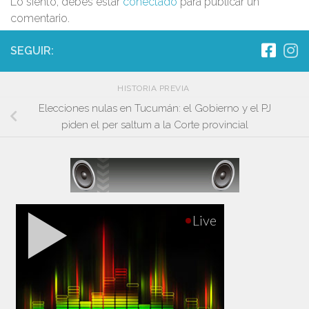
Lo siento, debes estar
conectado
para publicar un
comentario.
SEGUIR:
HISTORIA PREVIA
Elecciones nulas en Tucumán: el Gobierno y el PJ
piden el per saltum a la Corte provincial