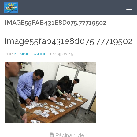
Saltar al contenido
IMAGE55FAB431E8D075.77719502
image55fab431e8d075.77719502
POR
ADMINISTRADOR
·
18/09/2015
Página 1 de 1