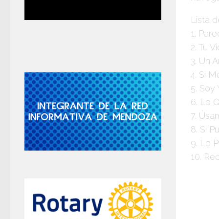
Lista 
1. Par
2. Tu V
3. Un 
4. Si 
5. Soy
6. Lo 
7. Ús
8. Si P
9. Lo 
10. Re