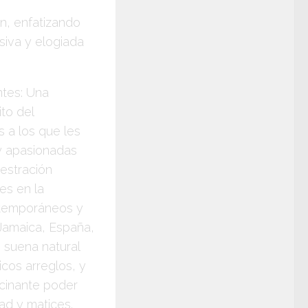
ón, enfatizando
siva y elogiada
ntes: Una
to del
s a los que les
 y apasionadas
uestración
es en la
ontemporáneos y
Jamaica, España,
 suena natural
cos arreglos, y
cinante poder
ad y matices.