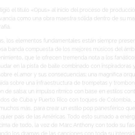
igió el título
«Opus»
al inicio del proceso de producci
evancia como una obra maestra sólida dentro de su ma
afía.
us
, los elementos fundamentales están siempre prese
sa banda compuesta de los mejores músicos del ámbi
enimiento, que le ofrecen tremenda nota a los fanático
sudar en la pista de baile combinado con inspiradoras
 sobre el amor y sus consecuencias; una magnífica orq
uída sobre una infraestructura de trompetas y trombon
ión de salsa; un impulso rítmico con base en estilos c
dos de Cuba y Puerto Rico con toques de Colombia, 
y muchos más, para crear un estilo pop panesférico que
lquier país de las Américas. Todo esto sumado a enérgi
cima de todo, la voz de Marc Anthony con todo su fas
ndo los dramas de las canciones con toda su intensid