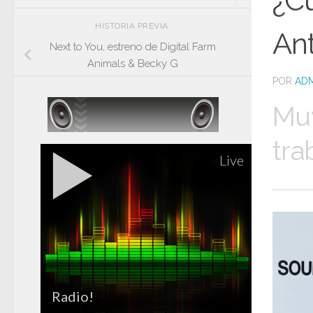
¿C
HISTORIA PREVIA
An
Next to You, estreno de Digital Farm
Animals & Becky G
POR
ADM
Muy
tra