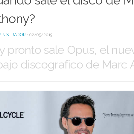
uándo sale el disco de M
thony?
INISTRADOR
·
02/05/2019
 pronto sale Opus, el nue
bajo discografico de Marc