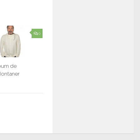
0
bum de
Montaner