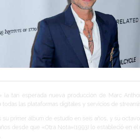
»
la tan esperada nueva producción de
Marc Antho
 todas las plataformas digitales y servicios de streami
s su primer álbum de estudio en seis años, y su octav
años desde que
«Otra Nota»
(1993) lo estableció en e
.