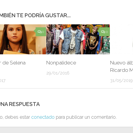
MBIÉN TE PODRÍA GUSTAR...
0
0
r de Selena
Nonpalidece
Nuevo ál
Ricardo 
29/01/2016
017
31/05/2019
UNA RESPUESTA
to, debes estar
conectado
para publicar un comentario.