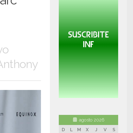
arc
vo
 Anthony
agosto 2026
D
L
M
X
J
V
S