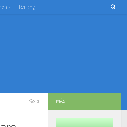
ión
Ranking
0
MÁS