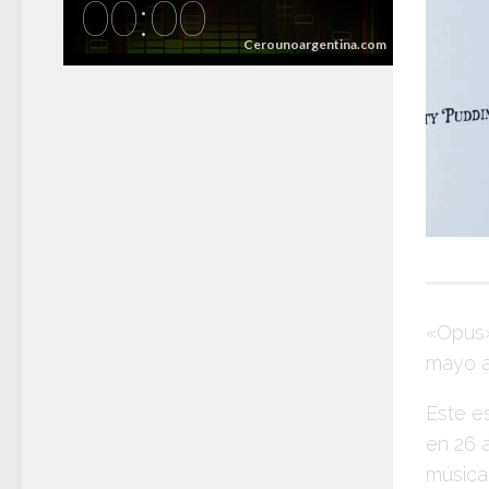
«Opus
mayo
a
Este e
en 26 
música