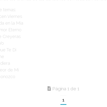
de temas:
ecen Viernes
ida en la Mía
Amor Eterno
Me Creyeras
 Yo
Que Te Di
ame
udiera
Peor de Mí
conozco
Página 1 de 1
1