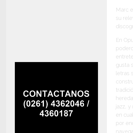
Marc
el
su rel
discogr
En
Op
podero
entret
gusta 
letras
constr
tradic
hereda
jazz, 
en cua
por en
navega