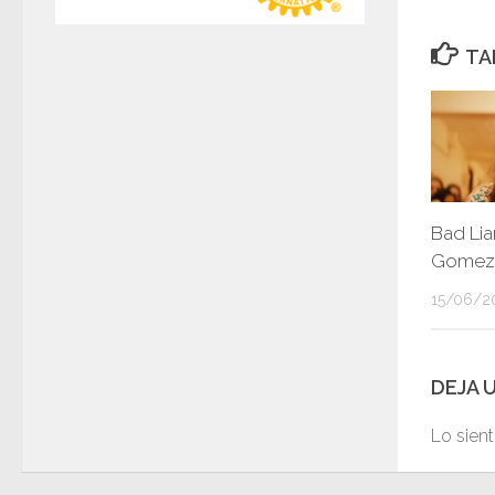
TA
Bad Lia
Gomez
15/06/2
DEJA 
Lo sien