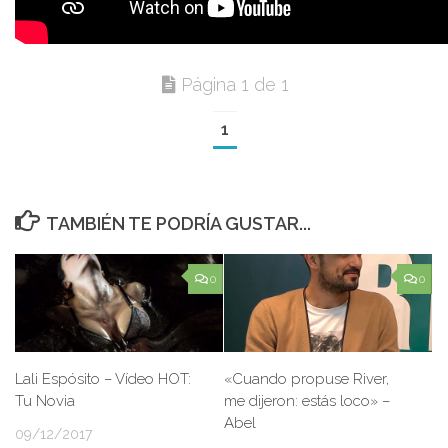
Página 1 de 1
1
TAMBIÉN TE PODRÍA GUSTAR...
0
0
Lali Espósito – Vídeo HOT:
«Cuando propuse River,
Tu Novia
me dijeron: estás loco» –
Abel
09/12/2017