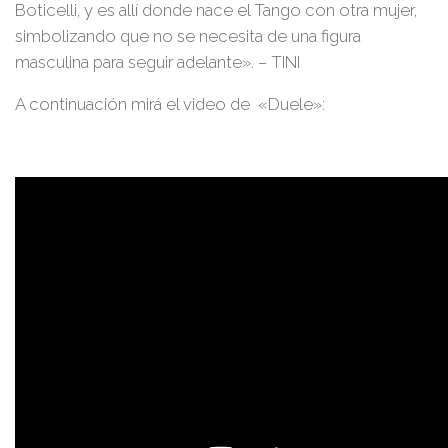
Boticelli, y es allí donde nace el Tango con otra mujer,
simbolizando que no se necesita de una figura
masculina para seguir adelante»
. – TINI
A continuación mirá el video de «Duele»: