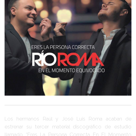
Los hermanos
Raúl
y
José Luis Roma
acaban de
estrenar su tercer material discográfico de estudio
llamado
“Eres La Persona Correcta En El Momento