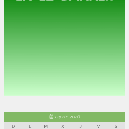
agosto 2026
D
L
M
X
J
V
S