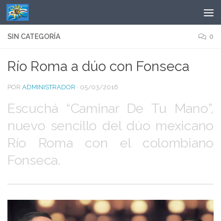
Saltar al contenido
SIN CATEGORÍA
0
Río Roma a dúo con Fonseca
POR
ADMINISTRADOR
·
05/03/2016
Escuchá “Caminar De Tu Mano”,
nuevo sencillo del dúo mexicano
Río Roma con el colombiano
Fonseca.