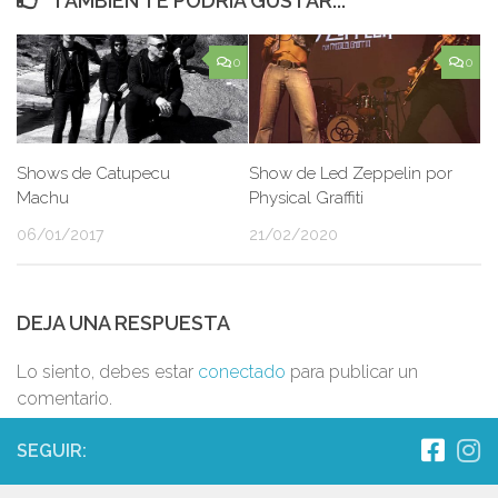
TAMBIÉN TE PODRÍA GUSTAR...
0
0
Shows de Catupecu
Show de Led Zeppelin por
Machu
Physical Graffiti
06/01/2017
21/02/2020
DEJA UNA RESPUESTA
Lo siento, debes estar
conectado
para publicar un
comentario.
SEGUIR: