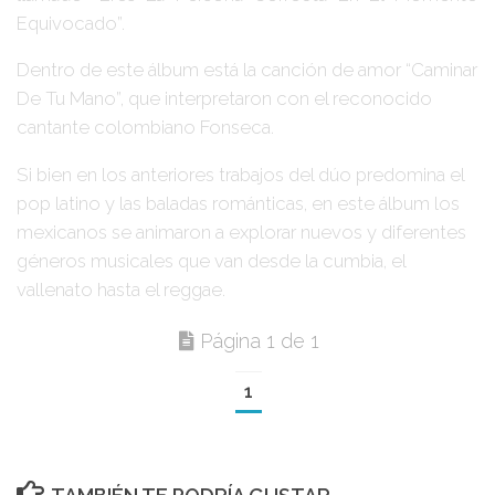
Equivocado”
.
Dentro de este álbum está la canción de amor
“Caminar
De Tu Mano”
, que interpretaron con el reconocido
cantante colombiano
Fonseca
.
Si bien en los anteriores trabajos del dúo predomina el
pop latino y las baladas románticas, en este álbum los
mexicanos se animaron a explorar nuevos y diferentes
géneros musicales que van desde la cumbia, el
vallenato hasta el reggae.
Página 1 de 1
1