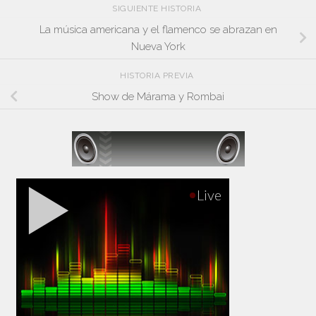
SIGUIENTE HISTORIA
La música americana y el flamenco se abrazan en
Nueva York
HISTORIA PREVIA
Show de Márama y Rombai