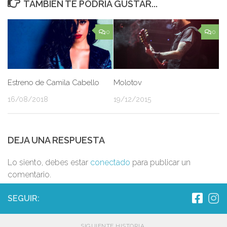
TAMBIÉN TE PODRÍA GUSTAR...
0
0
Estreno de Camila Cabello
Molotov
16/08/2018
19/12/2015
DEJA UNA RESPUESTA
Lo siento, debes estar
conectado
para publicar un
comentario.
SEGUIR:
SIGUIENTE HISTORIA