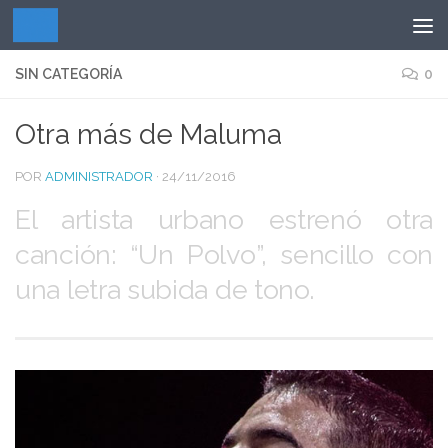
Saltar al contenido
SIN CATEGORÍA
0
Otra más de Maluma
POR
ADMINISTRADOR
·
24/11/2016
El artista urbano estrenó otra
canción: “Un Polvo”, sencillo con
una letra subida de tono.