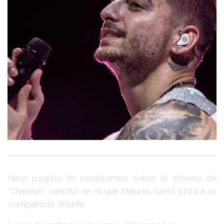
Hace poquito te contábamos sobre el estreno de
“Chatanje”
, sencillo en el que
Maluma
cantó junto a su
compatriota,
Shakira
.