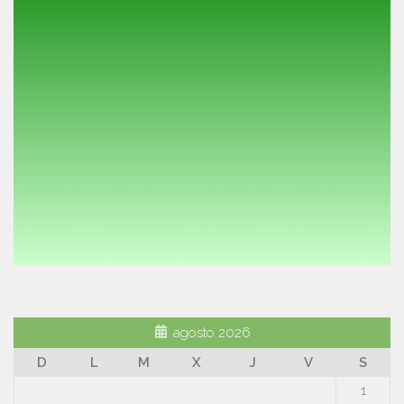
agosto 2026
D
L
M
X
J
V
S
1