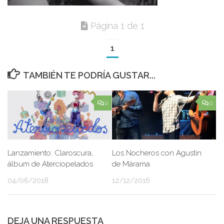
Página 1 de 1
1
TAMBIÉN TE PODRÍA GUSTAR...
0
0
Lanzamiento: Claroscura,
Los Nocheros con Agustín
álbum de Aterciopelados
de Márama
04/06/2018
12/12/2016
DEJA UNA RESPUESTA