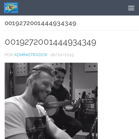
Saltar al contenido
0019272001444934349
0019272001444934349
POR
ADMINISTRADOR
·
16/10/2015