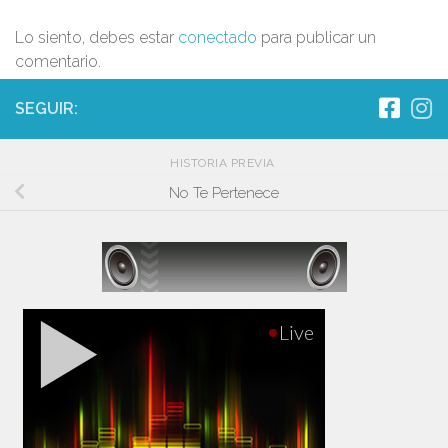
Lo siento, debes estar
conectado
para publicar un
comentario.
SEGUIR:
HISTORIA PREVIA
No Te Pertenece