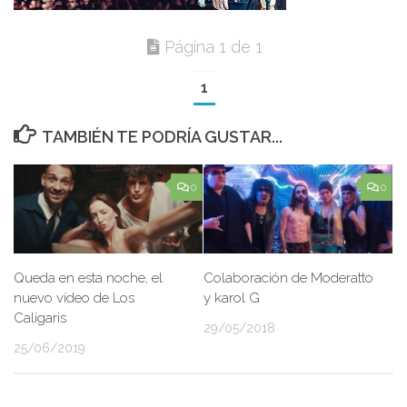
Página 1 de 1
1
TAMBIÉN TE PODRÍA GUSTAR...
0
0
Queda en esta noche, el
Colaboración de Moderatto
nuevo vídeo de Los
y karol G
Caligaris
29/05/2018
25/06/2019