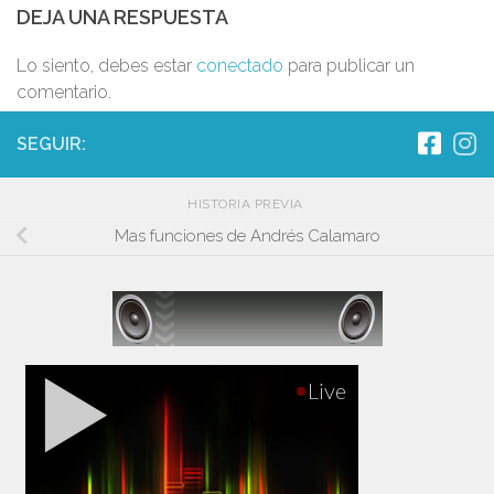
DEJA UNA RESPUESTA
Lo siento, debes estar
conectado
para publicar un
comentario.
SEGUIR:
HISTORIA PREVIA
Mas funciones de Andrés Calamaro