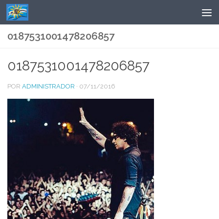
Saltar al contenido
0187531001478206857
0187531001478206857
POR
ADMINISTRADOR
·
07/11/2016