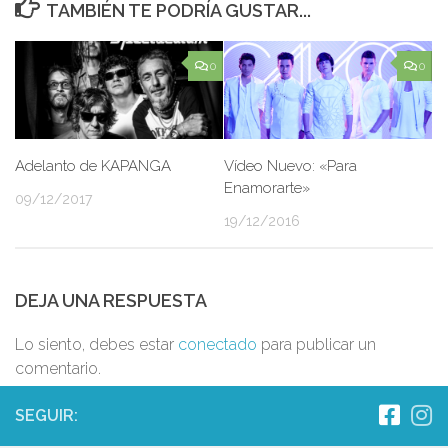
TAMBIÉN TE PODRÍA GUSTAR...
0
0
Adelanto de KAPANGA
Vídeo Nuevo: «Para
Enamorarte»
09/12/2017
19/12/2016
DEJA UNA RESPUESTA
Lo siento, debes estar
conectado
para publicar un
comentario.
SEGUIR: