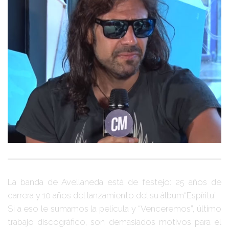
La banda de Avellaneda está de festejo: 25 años de
carrera y 10 años del lanzamiento del su álbum
“Espíritu”
.
Si a eso le sumamos la película y
“Venceremos”
, último
trabajo discográfico, son demasiados motivos para el