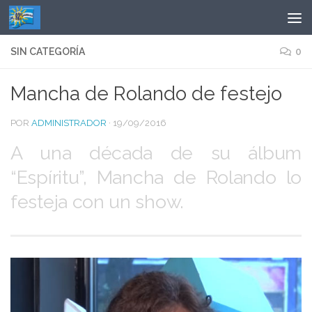
Saltar al contenido
SIN CATEGORÍA
0
Mancha de Rolando de festejo
POR
ADMINISTRADOR
·
19/09/2016
A una década de su álbum
“Espíritu”, Mancha de Rolando lo
festeja con un show.