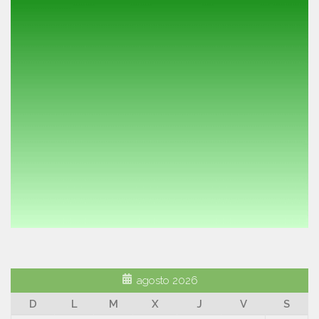
agosto 2026
D
L
M
X
J
V
S