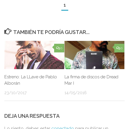
1
TAMBIÉN TE PODRÍA GUSTAR...
0
0
Estreno: La LLave de Pablo
La firma de discos de Dread
Alborán
Mar I
23/10/2017
14/05/2016
DEJA UNA RESPUESTA
Lo siento, debes estar
conectado
para publicar un