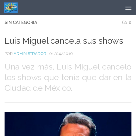
Saltar al contenido
SIN CATEGORÍA
0
Luis Miguel cancela sus shows
POR
ADMINISTRADOR
·
01/04/2016
Una vez más, Luis Miguel canceló
los shows que tenía que dar en la
Ciudad de México.