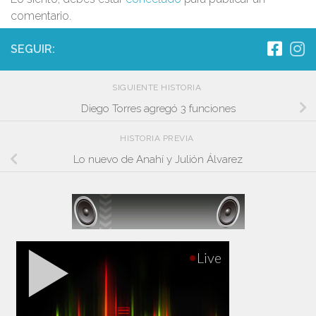
comentario.
SEGUIR:
SIGUIENTE HISTORIA
Diego Torres agregó 3 funciones
HISTORIA PREVIA
Lo nuevo de Anahí y Julión Álvarez